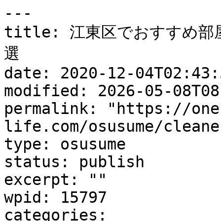
---

title: 江東区でおすすめ
選

date: 2020-12-04T02:43:5
modified: 2026-05-08T08
permalink: "https://one
life.com/osusume/cleane
type: osusume

status: publish

excerpt: ""

wpid: 15797

categories:
