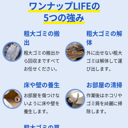
ワンナップLIFEの
5つの強み
粗大ゴミの搬
粗大ゴミの解
出
体
粗大ゴミの搬出か
外に出せない粗大
ら回収まですべて
ゴミは解体して運
お任せください。
び出します。
床や壁の養生
お部屋の清掃
お部屋を傷つけな
作業後はホコリや
いように床や壁を
ゴミ屑を綺麗に掃
養生します。
除します。
粗大ゴミの買