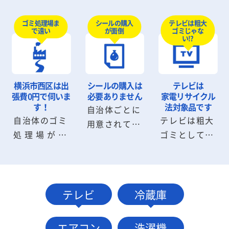
ゴミ回収のよ
しないと部屋
待たなければ
うにシールを
から出せない
テレビは粗大
ゴミ処理場ま
シールの購入
いけません
ゴミじゃな
で遠い
が面倒
購入したり、
粗大ゴミも回
が、ワンナッ
い!?
申請書を記入
収可能です。
プLIFEなら即
する必要はあ
粗大ゴミの解
日回収が可能
りません。お
体から搬出ま
です。深夜早
横浜市西区は
出
シールの購入は
テレビは
電話・メール
でスタッフに
朝の回収も気
張費0円で伺いま
必要ありません
家電リサイクル
1本でお見積
お任せくださ
す！
法対象品です
自治体ごとに
軽にご相談く
自治体のゴミ
テレビは粗大
り・回収に伺
い。
用意されてい
ださい。
処理場が遠
ゴミとして捨
います。
る粗大ゴミシ
い、受付時間
てることがで
ールは不要で
に間に合わな
きません。指
す。横浜市西
いケースも問
定場所に持ち
区の自治体へ
題ありませ
込むか小売業
テレビ
冷蔵庫
連絡・手続き
ん。横浜市西
者に引取りを
する必要もあ
区内は出張費
依頼して処分
りません。
エアコン
洗濯機