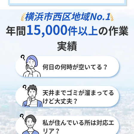
横浜市西区地域
No.1
15,000
年間
件以上
の作業
実績
何日の何時が空いてる？
天井までゴミが溜まってる
けど大丈夫？
私が住んでいる所は対応エ
リア？