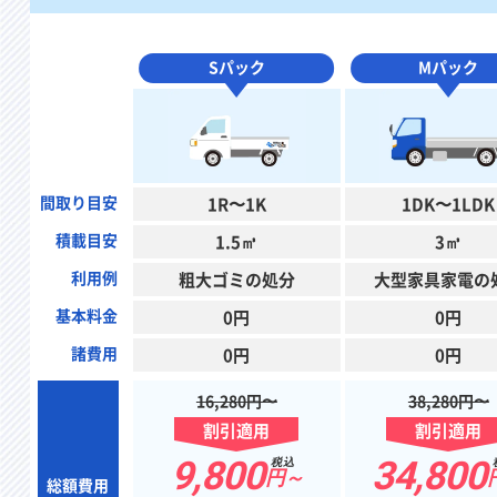
Sパック
Mパック
間取り目安
1R〜1K
1DK〜1LDK
積載目安
1.5㎥
3㎥
利用例
粗大ゴミの処分
大型家具家電の
基本料金
0円
0円
諸費用
0円
0円
16,280円〜
38,280円〜
割引適用
割引適用
9,800
34,800
税込
円～
総額費用