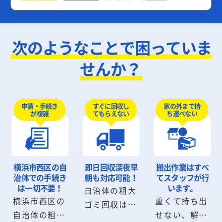
次のようなことで困っていま
せんか？
申請・手続き
すぐに回収し
家の外まで持
が複雑
てもらえない
ち運べない
横浜市西区の自
即日回収
深夜早
搬出作業は
すべ
治体での手続き
朝も対応可能！
てスタッフが行
は
一切不要！
います。
自治体の粗大
横浜市西区の
重くて持ち出
ゴミ回収は数
自治体の粗大
せない、解体
日から数週間