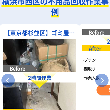
横浜市西区の不用品回収作業事
例
【東京都杉並区】ゴミ屋敷
清掃｜部屋一面の不用品・
散乱ゴミを一括清掃
・
プラン
・
間取り
・
作業人数