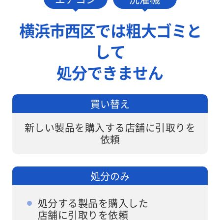
0円でお伺い
しますが、ワ
します。
ンナップLIFE
横浜市西区では粗大ゴミと
なら面倒な手
して
続きは不要で
す。
処分できません
買い替え
新しい製品を購入する店舗に引取りを
依頼
処分のみ
処分する製品を購入した
店舗に引取りを依頼