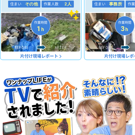
住まい
作業人数
住まい
作
その他
2人
事務所
作業時間
作業時間
1
3
h
h
BEFORE
AFTER
BEFORE
片付け現場レポート
片付け現場レポ