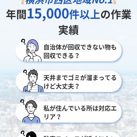
15,000
年間
件以上
の作業
実績
自治体が回収できない物も
回収できる？
天井までゴミが溜まってる
けど大丈夫？
私が住んでいる所は対応エ
リア？