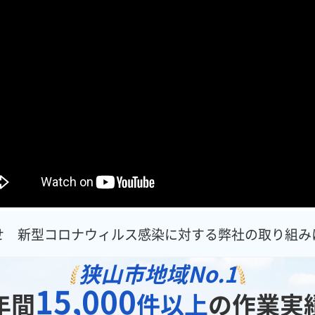
せ 新型コロナウィルス感染に対する弊社の取り組み
狭山市地域
No.1
15,000
年間
件以上
の作業実