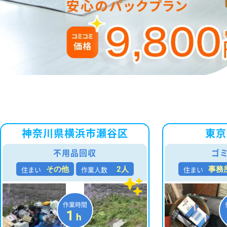
神奈川県横浜市瀬谷区
東京
不用品回収
ゴ
住まい
作業人数
住まい
その他
2人
事務
作業時間
1
h