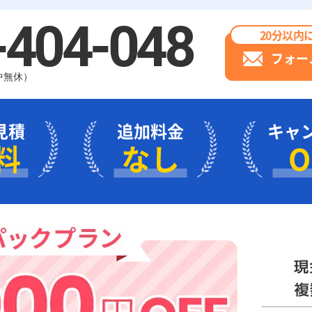
-404-048
20分以内
フォー
年中無休）
見積
追加料金
キャ
料
なし
O