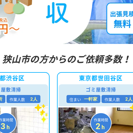
狭山市の方からのご依頼多数！
都渋谷区
東京都世田谷区
ミ屋敷清掃
ゴミ屋敷清掃
作業人数
住まい
作業人数
所
2人
一軒家
2人
作業時間
作業時間
3
2
h
h