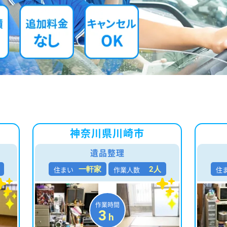
神奈川県川崎市
遺品整理
住まい
作業人数
住
一軒家
2人
作業時間
3
h