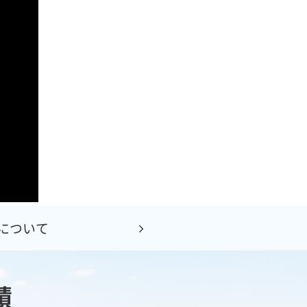
について
績