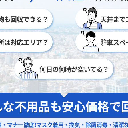
物も回収できる？
天井まで
所は対応エリア？
駐車スペ
何日の何時が空いてる？
んな不用品も
安心価格で回
策・マナー徹底!
マスク着用・換気・除菌消毒・清潔