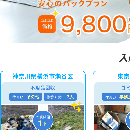
入
神奈川県横浜市瀬谷区
東京
不用品回収
ゴ
住まい
作業人数
住まい
その他
2人
事務
作業時間
1
h