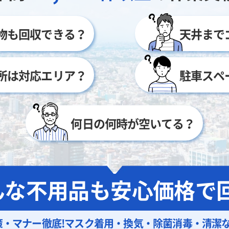
物も回収できる？
天井まで
所は対応エリア？
駐車スペ
何日の何時が空いてる？
んな不用品も
安心価格で回
策・マナー徹底!
マスク着用・換気・除菌消毒・清潔