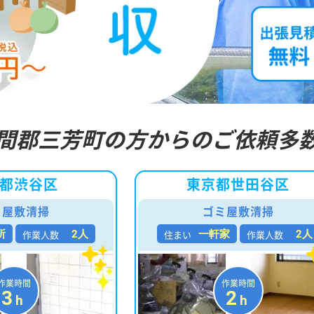
間郡三芳町の方からのご依頼多
都渋谷区
東京都世田谷区
ミ屋敷清掃
ゴミ屋敷清掃
作業人数
住まい
作業人数
所
2人
一軒家
2人
作業時間
作業時間
3
2
h
h