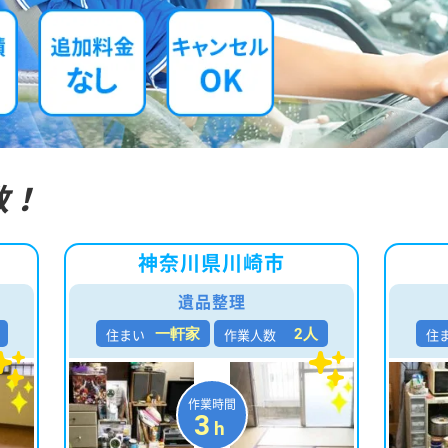
数！
神奈川県川崎市
遺品整理
住まい
作業人数
住
一軒家
2人
作業時間
3
h