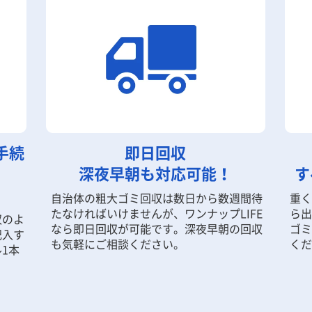
手続
即日回収
深夜早朝も対応可能！
す
自治体の粗大ゴミ回収は数日から数週間待
重く
たなければいけませんが、ワンナップLIFE
ら出
収のよ
なら即日回収が可能です。深夜早朝の回収
ゴミ
記入す
も気軽にご相談ください。
くだ
1本