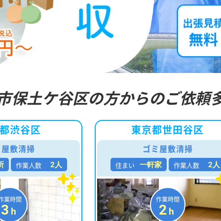
市保土ケ谷区の方からのご依頼
都渋谷区
東京都世田谷区
ミ屋敷清掃
ゴミ屋敷清掃
作業人数
住まい
作業人数
所
2人
一軒家
2人
作業時間
作業時間
3
2
h
h