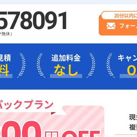
578091
20分以内
フォー
年中無休）
見積
追加料金
キャ
料
なし
O