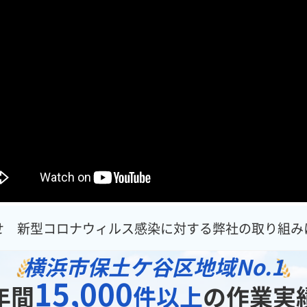
せ 新型コロナウィルス感染に対する弊社の取り組み
横浜市保土ケ谷区地域
No.1
15,000
年間
件以上
の作業実