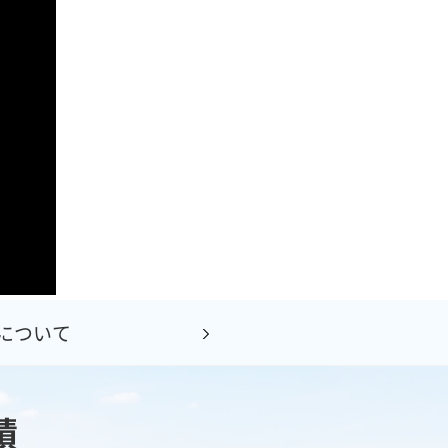
について
績