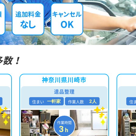
多数！
神奈川県川崎市
遺品整理
住まい
作業人数
住
一軒家
2人
作業時間
3
h