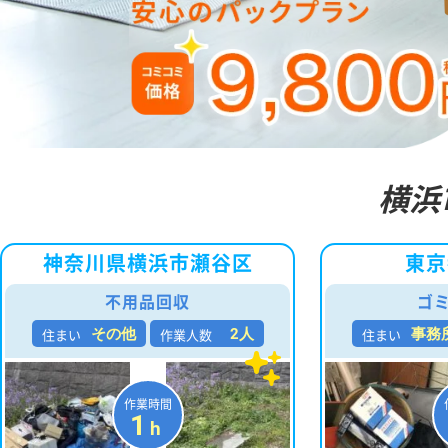
横浜
神奈川県横浜市瀬谷区
東京
不用品回収
ゴ
住まい
作業人数
住まい
その他
2人
事務
作業時間
1
h