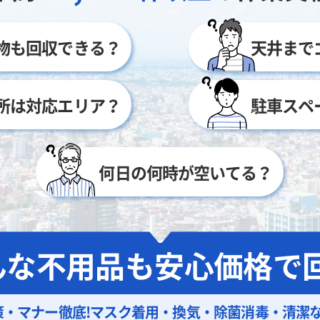
物も回収できる？
天井まで
所は対応エリア？
駐車スペ
何日の何時が空いてる？
んな不用品も
安心価格で回
策・マナー徹底!
マスク着用・換気・除菌消毒・清潔