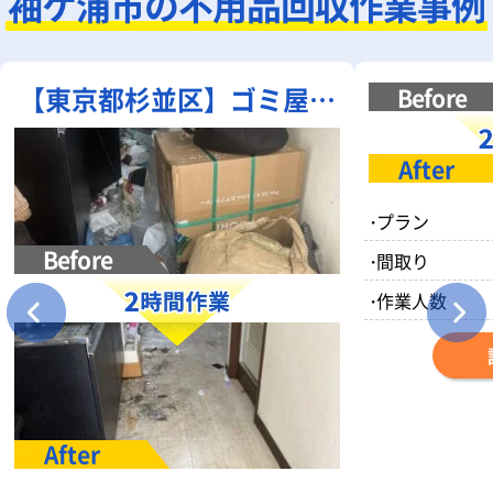
袖ケ浦市の不用品回収作業事例
【東京都杉並区】ゴミ屋敷
清掃｜部屋一面の不用品・
散乱ゴミを一括清掃
・
プラン
・
間取り
・
作業人数