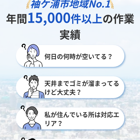
袖ケ浦市地域
No.1
15,000
年間
件以上
の作業
実績
何日の何時が空いてる？
天井までゴミが溜まってる
けど大丈夫？
私が住んでいる所は対応エ
リア？