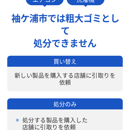
円でお伺いし
しますが、ワ
ます。
ンナップLIFE
袖ケ浦市では粗大ゴミとし
なら面倒な手
て
続きは不要で
す。
処分できません
買い替え
新しい製品を購入する店舗に引取りを
依頼
処分のみ
処分する製品を購入した
店舗に引取りを依頼