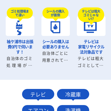
ミ回収のよう
しないと部屋
待たなければ
にシールを購
から出せない
テレビは粗大
ゴミ処理場ま
シールの購入
いけません
ゴミじゃな
で遠い
が面倒
入したり、申
粗大ゴミも回
が、ワンナッ
い!?
請書を記入す
収可能です。
プLIFEなら即
る必要はあり
粗大ゴミの解
日回収が可能
ません。お電
体から搬出ま
です。深夜早
袖ケ浦市は
出張
シールの購入は
テレビは
話・メール1
でスタッフに
朝の回収も気
費0円で伺いま
必要ありません
家電リサイクル
本でお見積
お任せくださ
す！
法対象品です
自治体ごとに
軽にご相談く
自治体のゴミ
テレビは粗大
り・回収に伺
い。
用意されてい
ださい。
処理場が遠
ゴミとして捨
います。
る粗大ゴミシ
い、受付時間
てることがで
ールは不要で
に間に合わな
きません。指
す。袖ケ浦市
いケースも問
定場所に持ち
の自治体へ連
題ありませ
込むか小売業
テレビ
冷蔵庫
絡・手続きす
ん。袖ケ浦市
者に引取りを
る必要もあり
内は出張費0
依頼して処分
ません。
エアコン
洗濯機