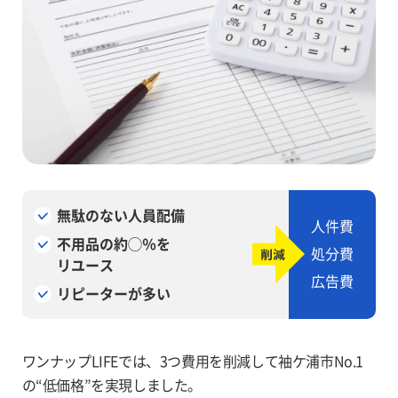
無駄のない人員配備
人件費
不用品の約◯％を
処分費
リユース
広告費
リピーターが多い
ワンナップLIFEでは、3つ費用を削減して袖ケ浦市No.1
の“低価格”を実現しました。