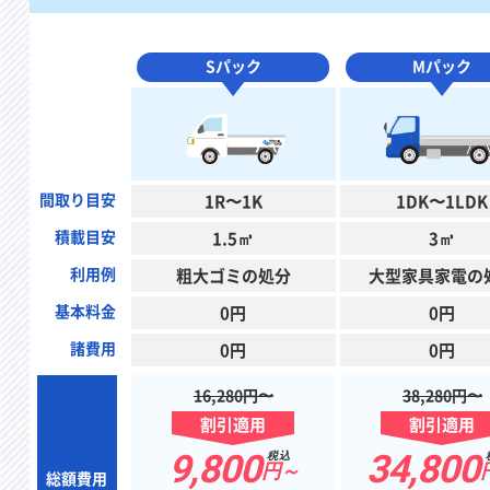
Sパック
Mパック
間取り目安
1R〜1K
1DK〜1LDK
積載目安
1.5㎥
3㎥
利用例
粗大ゴミの処分
大型家具家電の
基本料金
0円
0円
諸費用
0円
0円
16,280円〜
38,280円〜
割引適用
割引適用
9,800
34,800
税込
円～
総額費用