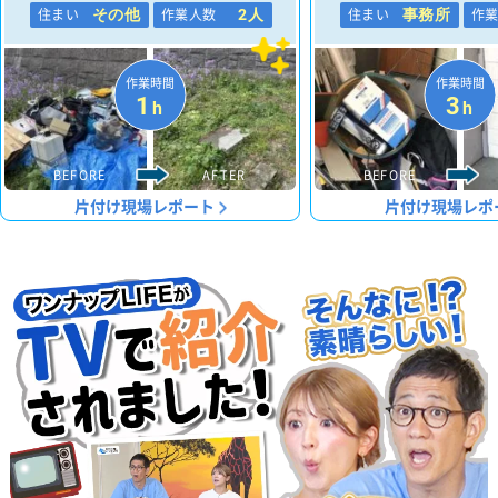
住まい
作業人数
住まい
作
その他
2人
事務所
作業時間
作業時間
1
3
h
h
BEFORE
AFTER
BEFORE
片付け現場レポート
片付け現場レポ