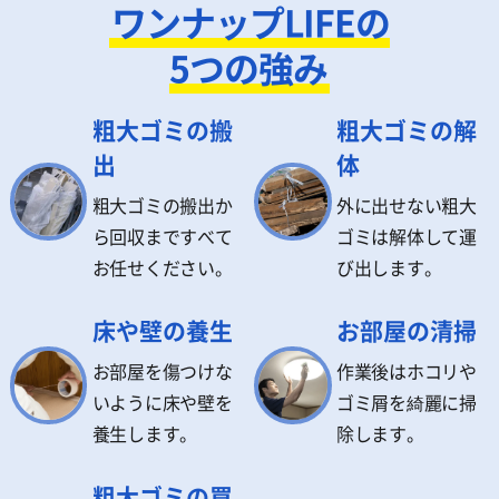
ワンナップLIFEの
5つの強み
粗大ゴミの搬
粗大ゴミの解
出
体
粗大ゴミの搬出か
外に出せない粗大
ら回収まですべて
ゴミは解体して運
お任せください。
び出します。
床や壁の養生
お部屋の清掃
お部屋を傷つけな
作業後はホコリや
いように床や壁を
ゴミ屑を綺麗に掃
養生します。
除します。
粗大ゴミの買