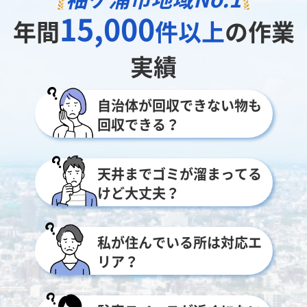
15,000
年間
件以上
の作業
実績
自治体が回収できない物も
回収できる？
天井までゴミが溜まってる
けど大丈夫？
私が住んでいる所は対応エ
リア？