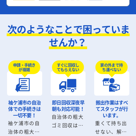
次のようなことで困っていま
せんか？
申請・手続き
すぐに回収し
家の外まで持
が複雑
てもらえない
ち運べない
袖ケ浦市の自治
即日回収
深夜早
搬出作業は
すべ
体での手続きは
朝も対応可能！
てスタッフが行
一切不要！
います。
自治体の粗大
袖ケ浦市の自
重くて持ち出
ゴミ回収は数
治体の粗大ゴ
せない、解体
日から数週間