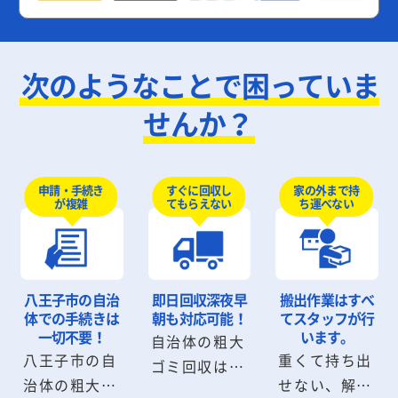
次のようなことで困っていま
せんか？
申請・手続き
すぐに回収し
家の外まで持
が複雑
てもらえない
ち運べない
八王子市の自治
即日回収
深夜早
搬出作業は
すべ
体での手続きは
朝も対応可能！
てスタッフが行
一切不要！
います。
自治体の粗大
八王子市の自
重くて持ち出
ゴミ回収は数
治体の粗大ゴ
せない、解体
日から数週間