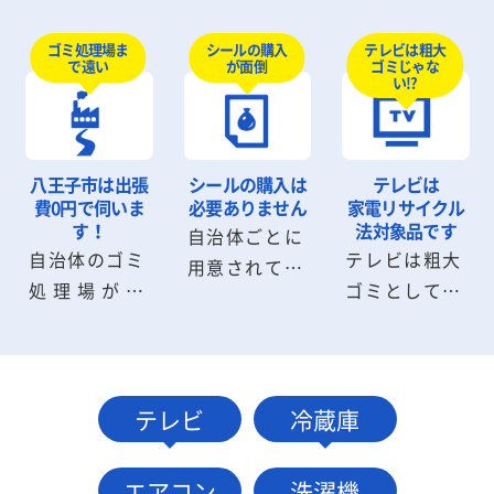
ミ回収のよう
しないと部屋
待たなければ
にシールを購
から出せない
テレビは粗大
ゴミ処理場ま
シールの購入
いけません
ゴミじゃな
で遠い
が面倒
入したり、申
粗大ゴミも回
が、ワンナッ
い!?
請書を記入す
収可能です。
プLIFEなら即
る必要はあり
粗大ゴミの解
日回収が可能
ません。お電
体から搬出ま
です。深夜早
八王子市は
出張
シールの購入は
テレビは
話・メール1
でスタッフに
朝の回収も気
費0円で伺いま
必要ありません
家電リサイクル
本でお見積
お任せくださ
す！
法対象品です
自治体ごとに
軽にご相談く
自治体のゴミ
テレビは粗大
り・回収に伺
い。
用意されてい
ださい。
処理場が遠
ゴミとして捨
います。
る粗大ゴミシ
い、受付時間
てることがで
ールは不要で
に間に合わな
きません。指
す。八王子市
いケースも問
定場所に持ち
の自治体へ連
題ありませ
込むか小売業
テレビ
冷蔵庫
絡・手続きす
ん。八王子市
者に引取りを
る必要もあり
内は出張費0
依頼して処分
ません。
エアコン
洗濯機