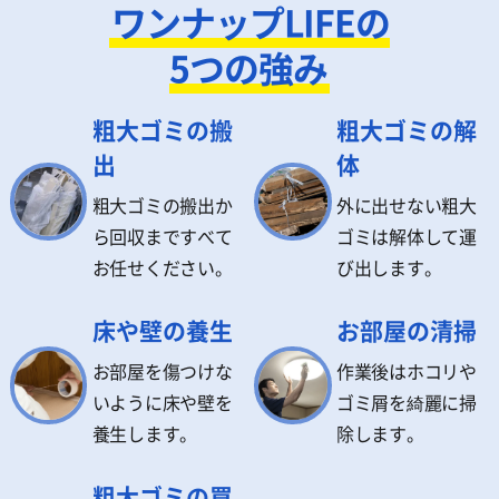
ワンナップLIFEの
5つの強み
粗大ゴミの搬
粗大ゴミの解
出
体
粗大ゴミの搬出か
外に出せない粗大
ら回収まですべて
ゴミは解体して運
お任せください。
び出します。
床や壁の養生
お部屋の清掃
お部屋を傷つけな
作業後はホコリや
いように床や壁を
ゴミ屑を綺麗に掃
養生します。
除します。
粗大ゴミの買