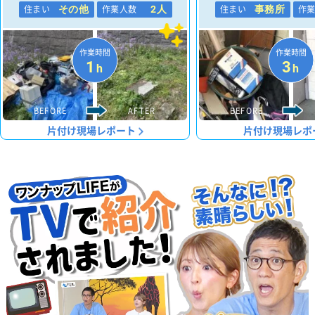
住まい
作業人数
住まい
作
その他
2人
事務所
作業時間
作業時間
1
3
h
h
BEFORE
AFTER
BEFORE
片付け現場レポート
片付け現場レポ