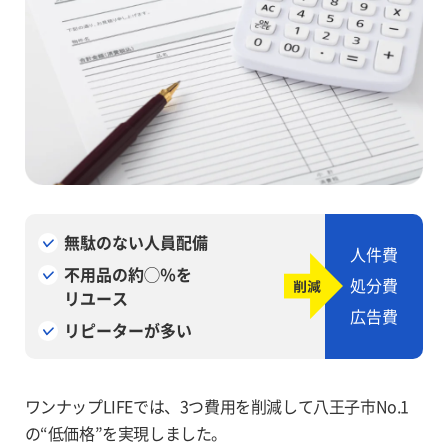
無駄のない人員配備
人件費
不用品の約◯％を
処分費
リユース
広告費
リピーターが多い
ワンナップLIFEでは、3つ費用を削減して八王子市No.1
の“低価格”を実現しました。