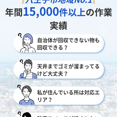
15,000
年間
件以上
の作業
実績
自治体が回収できない物も
回収できる？
天井までゴミが溜まってる
けど大丈夫？
私が住んでいる所は対応エ
リア？