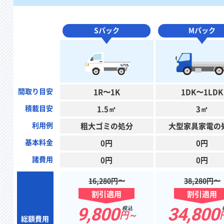
Sパック
Mパック
間取り目安
1R〜1K
1DK〜1LDK
積載目安
1.5㎥
3㎥
利用例
粗大ゴミの処分
大型家具家電の
基本料金
0円
0円
諸費用
0円
0円
16,280円〜
38,280円〜
割引適用
割引適用
9,800
34,800
税込
円～
総額費用