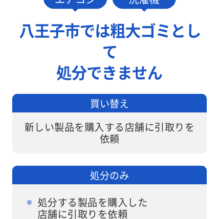
円でお伺いし
しますが、ワ
ます。
ンナップLIFE
八王子市では粗大ゴミとし
なら面倒な手
て
続きは不要で
す。
処分できません
買い替え
新しい製品を購入する店舗に引取りを
依頼
処分のみ
処分する製品を購入した
店舗に引取りを依頼