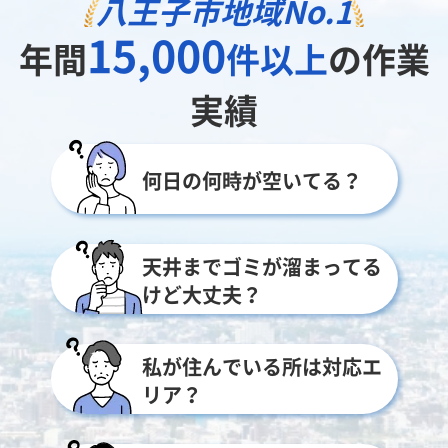
八王子市地域
No.1
15,000
年間
件以上
の作業
実績
何日の何時が空いてる？
天井までゴミが溜まってる
けど大丈夫？
私が住んでいる所は対応エ
リア？