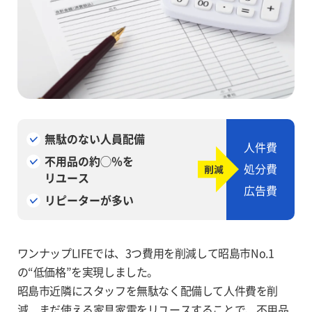
無駄のない人員配備
人件費
不用品の約◯％を
処分費
リユース
広告費
リピーターが多い
ワンナップLIFEでは、3つ費用を削減して昭島市No.1
の“低価格”を実現しました。
昭島市近隣にスタッフを無駄なく配備して人件費を削
減、まだ使える家具家電をリユー
スすることで、不用品