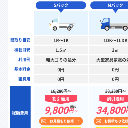
Sパック
Mパック
間取り目安
1R〜1K
1DK〜1LDK
積載目安
1.5㎥
3㎥
利用例
粗大ゴミの処分
大型家具家電の
基本料金
0円
0円
諸費用
0円
0円
16,280円〜
38,280円〜
割引適用
割引適用
9,800
34,800
税込
円～
総額費用
お見積もり依頼
お見積もり依