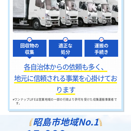
回収物の
適正な
運搬の
収集
処分
手続き
各自治体からの依頼も多く、
地元に信頼される事業を心掛けてお
ります
※
ワンナップLIFEは営業地域の一部の行政より許可を受けた収集運搬事業者で
す。
昭島市地域
No.1