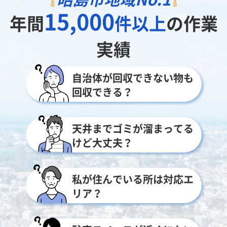
15,000
年間
件以上
の作業
実績
自治体が回収できない物も
回収できる？
天井までゴミが溜まってる
けど大丈夫？
私が住んでいる所は対応エ
リア？