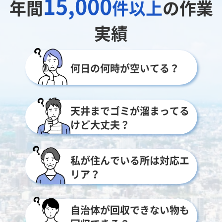
15,000
年間
件以上
の作業
実績
何日の何時が空いてる？
天井までゴミが溜まってる
けど大丈夫？
私が住んでいる所は対応エ
リア？
自治体が回収できない物も