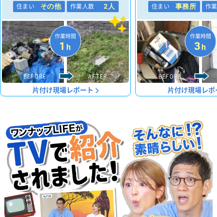
住まい
作業人数
住まい
作
その他
2人
事務所
作業時間
作業時間
1
3
h
h
BEFORE
AFTER
BEFORE
片付け現場レポート
片付け現場レポ