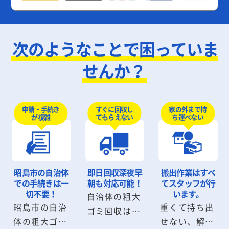
次のようなことで困っていま
せんか？
申請・手続き
すぐに回収し
家の外まで持
が複雑
てもらえない
ち運べない
昭島市の自治体
即日回収
深夜早
搬出作業は
すべ
での手続きは
一
朝も対応可能！
てスタッフが行
切不要！
います。
自治体の粗大
昭島市の自治
重くて持ち出
ゴミ回収は数
体の粗大ゴミ
せない、解体
日から数週間