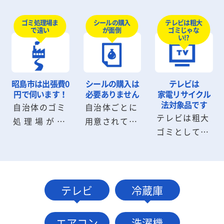
回収のように
しないと部屋
待たなければ
シールを購入
から出せない
テレビは粗大
ゴミ処理場ま
シールの購入
いけません
ゴミじゃな
で遠い
が面倒
したり、申請
粗大ゴミも回
が、ワンナッ
い!?
書を記入する
収可能です。
プLIFEなら即
必要はありま
粗大ゴミの解
日回収が可能
せん。お電
体から搬出ま
です。深夜早
昭島市は
出張費0
シールの購入は
テレビは
話・メール1
でスタッフに
朝の回収も気
円で伺います！
必要ありません
家電リサイクル
本でお見積
お任せくださ
法対象品です
自治体のゴミ
自治体ごとに
軽にご相談く
テレビは粗大
り・回収に伺
い。
処理場が遠
用意されてい
ださい。
ゴミとして捨
います。
い、受付時間
る粗大ゴミシ
てることがで
に間に合わな
ールは不要で
きません。指
いケースも問
す。昭島市の
定場所に持ち
題ありませ
自治体へ連
込むか小売業
テレビ
冷蔵庫
ん。昭島市内
絡・手続きす
者に引取りを
は出張費0円
る必要もあり
依頼して処分
でお伺いしま
ません。
エアコン
洗濯機