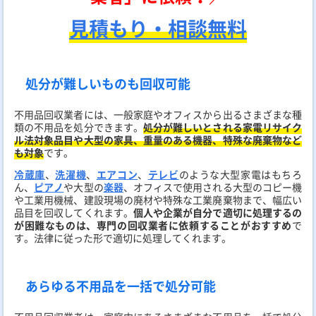
見積もり・相談無料
処分が難しいものも回収可能
不用品回収業者には、一般家庭やオフィスから出るさまざまな種
類の不用品を処分できます。
処分が難しいとされる家電リサイク
ル法対象品目や大型の家具、重量のある機器、特殊な廃棄物など
も対象
です。
冷蔵庫
、
洗濯機
、
エアコン
、
テレビ
のような大型家電はもちろ
ん、
ピアノ
や大型の
楽器
、オフィスで使用される大型のコピー機
や工業用機械、建設現場の廃材や特殊な工業廃棄物まで、幅広い
品目を回収してくれます。
個人や企業が自分で適切に処理するの
が困難なものは、専門の回収業者に依頼することがおすすめ
で
す。法律に従った形で適切に処理してくれます。
あらゆる不用品を一括で処分可能