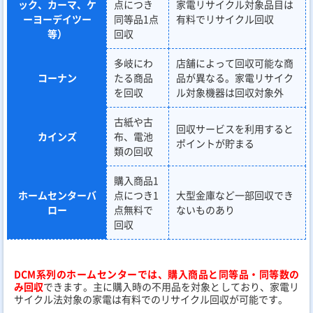
ック、カーマ、ケ
点につき
家電リサイクル対象品目は
ーヨーデイツー
同等品1点
有料でリサイクル回収
等）
回収
多岐にわ
店舗によって回収可能な商
コーナン
たる商品
品が異なる。家電リサイク
を回収
ル対象機器は回収対象外
古紙や古
回収サービスを利用すると
カインズ
布、電池
ポイントが貯まる
類の回収
購入商品1
ホームセンターバ
点につき1
大型金庫など一部回収でき
ロー
点無料で
ないものあり
回収
DCM系列のホームセンターでは、購入商品と同等品・同等数の
み回収
できます。主に購入時の不用品を対象としており、家電リ
サイクル法対象の家電は有料でのリサイクル回収が可能です。