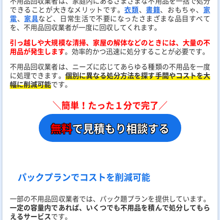
不用品回収業者は、家庭内にあるさまざまな不用品を一括で処分
できることが大きなメリットです。
衣類
、
書籍
、おもちゃ、
家
電
、
家具
など、日常生活で不要になったさまざまな品目すべて
を、不用品回収業者が一度に回収してくれます。
引っ越しや大規模な清掃、家屋の解体などのときには、大量の不
用品が発生します
。効率的かつ迅速に処分することが必要です。
不用品回収業者は、ニーズに応じてあらゆる種類の不用品を一度
に処理できます。
個別に異なる処分方法を探す手間やコストを大
幅に削減可能
です。
＼簡単！たった１分で完了／
無料
で見積もり相談する
パックプランでコストを削減可能
一部の不用品回収業者では、パック題プランを提供しています。
一定の容量内であれば、いくつでも不用品を積んで処分してもら
えるサービス
です。