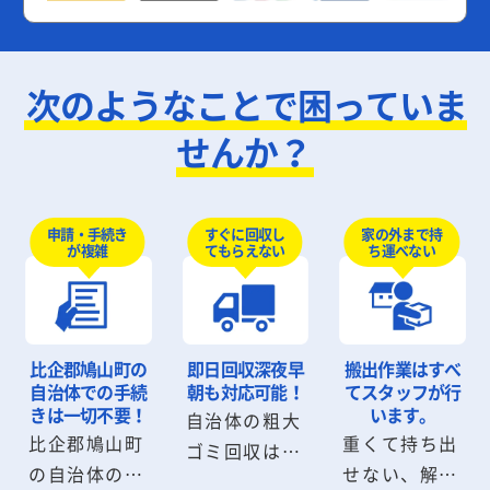
次のようなことで困っていま
せんか？
申請・手続き
すぐに回収し
家の外まで持
が複雑
てもらえない
ち運べない
比企郡鳩山町の
即日回収
深夜早
搬出作業は
すべ
自治体での手続
朝も対応可能！
てスタッフが行
きは
一切不要！
います。
自治体の粗大
比企郡鳩山町
重くて持ち出
ゴミ回収は数
の自治体の粗
せない、解体
日から数週間