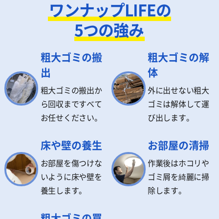
ワンナップLIFEの
5つの強み
粗大ゴミの搬
粗大ゴミの解
出
体
粗大ゴミの搬出か
外に出せない粗大
ら回収まですべて
ゴミは解体して運
お任せください。
び出します。
床や壁の養生
お部屋の清掃
お部屋を傷つけな
作業後はホコリや
いように床や壁を
ゴミ屑を綺麗に掃
養生します。
除します。
粗大ゴミの買