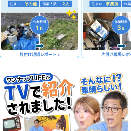
住まい
作業人数
住まい
作
その他
2人
事務所
作業時間
作業時間
1
3
h
h
BEFORE
AFTER
BEFORE
片付け現場レポート
片付け現場レポ