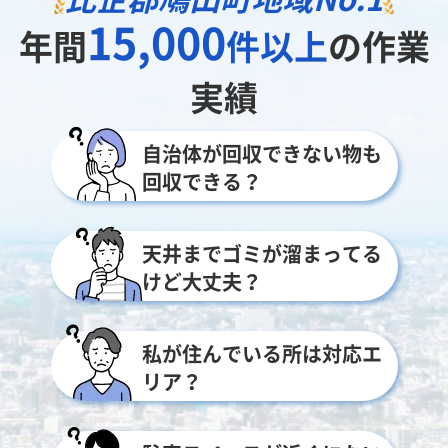
15,000
年間
件以上
の作業
実績
自治体が回収できない物も
回収できる？
天井までゴミが溜まってる
けど大丈夫？
私が住んでいる所は対応エ
リア？