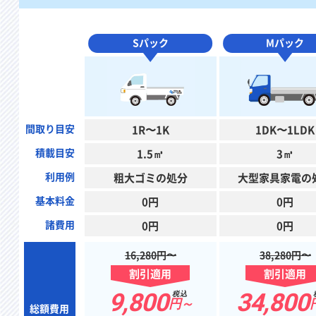
Sパック
Mパック
間取り目安
1R〜1K
1DK〜1LDK
積載目安
1.5㎥
3㎥
利用例
粗大ゴミの処分
大型家具家電の
基本料金
0円
0円
諸費用
0円
0円
16,280円〜
38,280円〜
割引適用
割引適用
9,800
34,800
税込
円～
総額費用