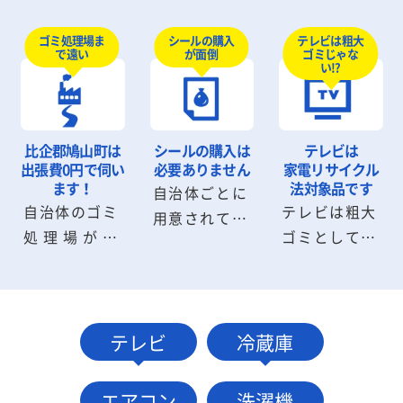
大ゴミ回収の
しないと部屋
待たなければ
ようにシール
から出せない
テレビは粗大
ゴミ処理場ま
シールの購入
いけません
ゴミじゃな
で遠い
が面倒
を購入した
粗大ゴミも回
が、ワンナッ
い!?
り、申請書を
収可能です。
プLIFEなら即
記入する必要
粗大ゴミの解
日回収が可能
はありませ
体から搬出ま
です。深夜早
比企郡鳩山町は
シールの購入は
テレビは
ん。お電話・
でスタッフに
朝の回収も気
出張費0円で伺い
必要ありません
家電リサイクル
メール1本で
お任せくださ
ます！
法対象品です
自治体ごとに
軽にご相談く
自治体のゴミ
テレビは粗大
お見積り・回
い。
用意されてい
ださい。
処理場が遠
ゴミとして捨
収に伺いま
る粗大ゴミシ
い、受付時間
てることがで
す。
ールは不要で
に間に合わな
きません。指
す。比企郡鳩
いケースも問
定場所に持ち
山町の自治体
題ありませ
込むか小売業
テレビ
冷蔵庫
へ連絡・手続
ん。比企郡鳩
者に引取りを
きする必要も
山町内は出張
依頼して処分
ありません。
エアコン
洗濯機