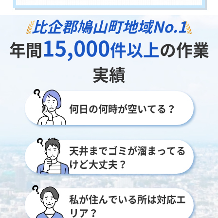
比企郡鳩山町地域
No.1
15,000
年間
件以上
の作業
実績
何日の何時が空いてる？
天井までゴミが溜まってる
けど大丈夫？
私が住んでいる所は対応エ
リア？