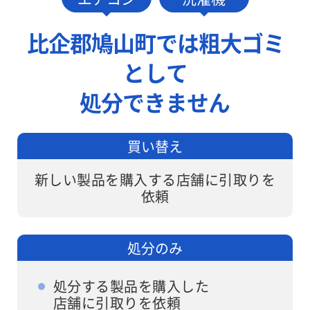
費0円でお伺
しますが、ワ
いします。
ンナップLIFE
比企郡鳩山町では粗大ゴミ
なら面倒な手
として
続きは不要で
す。
処分できません
買い替え
新しい製品を購入する店舗に引取りを
依頼
処分のみ
処分する製品を購入した
店舗に引取りを依頼