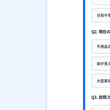
分別や
Q2. 現
不用品
床が見
大型家
Q3. 訪