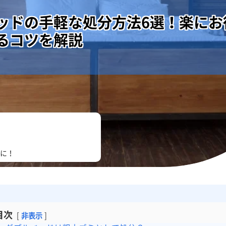
ッドの手軽な処分方法6選！楽にお
るコツを解説
に！
目次
非表示