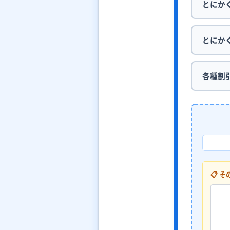
とにか
とにか
各種割
📋 