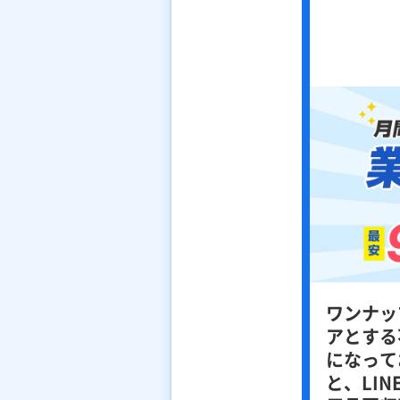
ワンナッ
アとする
になって
と、LI