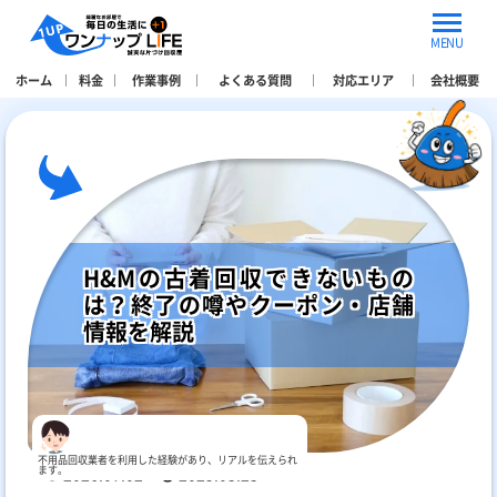
MENU
ホーム
料金
作業事例
よくある質問
対応エリア
会社概要
H&Mの古着回収できないもの
は？終了の噂やクーポン・店舗
情報を解説
不用品回収業者を利用した経験があり、リアルを伝えられ
ます。
2026.07.02
2025.03.23