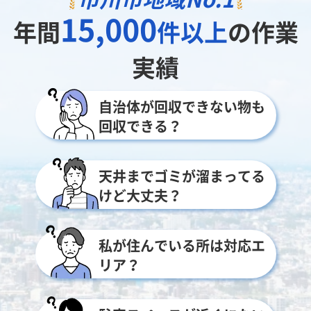
15,000
年間
件以上
の作業
実績
自治体が回収できない物も
回収できる？
天井までゴミが溜まってる
けど大丈夫？
私が住んでいる所は対応エ
リア？