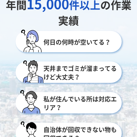
15,000
年間
件以上
の作業
実績
何日の何時が空いてる？
天井までゴミが溜まってる
けど大丈夫？
私が住んでいる所は対応エ
リア？
自治体が回収できない物も