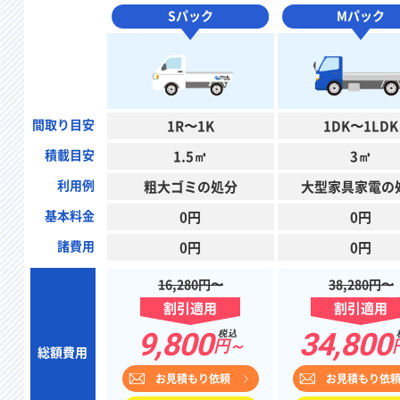
Sパック
Mパック
間取り目安
1R〜1K
1DK〜1LDK
積載目安
1.5㎥
3㎥
利用例
粗大ゴミの処分
大型家具家電の
基本料金
0円
0円
諸費用
0円
0円
16,280円〜
38,280円〜
割引適用
割引適用
9,800
34,800
税込
円～
総額費用
お見積もり依頼
お見積もり依