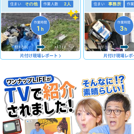
住まい
作業人数
住まい
作
その他
2人
事務所
作業時間
作業時間
1
3
h
h
BEFORE
AFTER
BEFORE
片付け現場レポート
片付け現場レポ