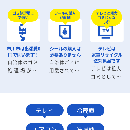
回収のように
しないと部屋
待たなければ
シールを購入
から出せない
テレビは粗大
ゴミ処理場ま
シールの購入
いけません
ゴミじゃな
で遠い
が面倒
したり、申請
粗大ゴミも回
が、ワンナッ
い!?
書を記入する
収可能です。
プLIFEなら即
必要はありま
粗大ゴミの解
日回収が可能
せん。お電
体から搬出ま
です。深夜早
市川市は
出張費0
シールの購入は
テレビは
話・メール1
でスタッフに
朝の回収も気
円で伺います！
必要ありません
家電リサイクル
本でお見積
お任せくださ
法対象品です
自治体のゴミ
自治体ごとに
軽にご相談く
テレビは粗大
り・回収に伺
い。
処理場が遠
用意されてい
ださい。
ゴミとして捨
います。
い、受付時間
る粗大ゴミシ
てることがで
に間に合わな
ールは不要で
きません。指
いケースも問
す。市川市の
定場所に持ち
題ありませ
自治体へ連
込むか小売業
テレビ
冷蔵庫
ん。市川市内
絡・手続きす
者に引取りを
は出張費0円
る必要もあり
依頼して処分
でお伺いしま
ません。
エアコン
洗濯機