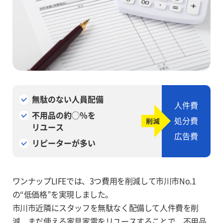
無駄のない人員配備
人件費
不用品の約◯％を
処分費
リユース
広告費
リピーターが多い
ワンナップLIFEでは、3つ費用を削減して市川市No.1
の“低価格”を実現しました。
市川市近隣にスタッフを無駄なく配備して人件費を削
減、まだ使える家具家電をリユー
スすることで、不用品