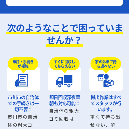
次のようなことで困っていま
せんか？
申請・手続き
すぐに回収し
家の外まで持
が複雑
てもらえない
ち運べない
市川市の自治体
即日回収
深夜早
搬出作業は
すべ
での手続きは
一
朝も対応可能！
てスタッフが行
切不要！
います。
自治体の粗大
市川市の自治
重くて持ち出
ゴミ回収は数
体の粗大ゴミ
せない、解体
日から数週間