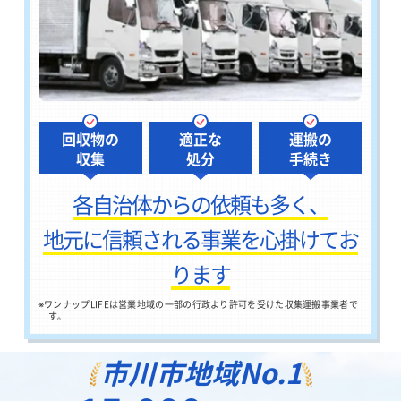
回収物の
適正な
運搬の
収集
処分
手続き
各自治体からの依頼も多く、
地元に信頼される事業を心掛けてお
ります
※
ワンナップLIFEは営業地域の一部の行政より許可を受けた収集運搬事業者で
す。
市川市地域
No.1