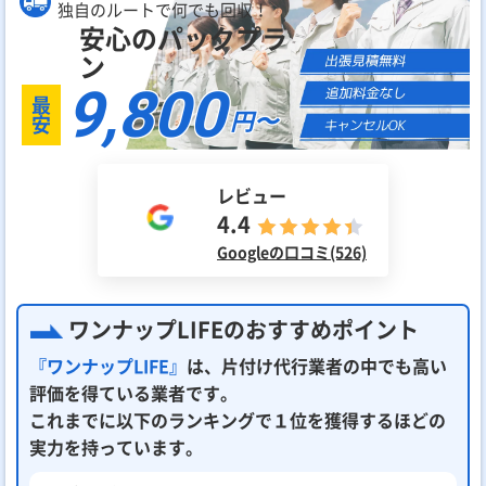
独自のルートで何でも回収！
安心のパックプラ
ン
9,800
最
円〜
安
レビュー
4.4
Googleの口コミ(526)
ワンナップLIFEのおすすめポイント
『ワンナップLIFE』
は、片付け代行業者の中でも高い
評価を得ている業者です。
これまでに以下のランキングで１位を獲得するほどの
実力を持っています。