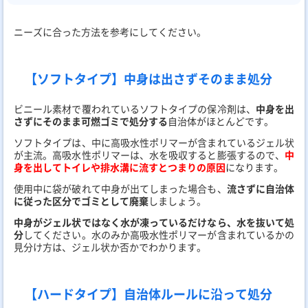
ニーズに合った方法を参考にしてください。
【ソフトタイプ】中身は出さずそのまま処分
ビニール素材で覆われているソフトタイプの保冷剤は、
中身を出
さずにそのまま可燃ゴミで処分する
自治体がほとんどです。
ソフトタイプは、中に高吸水性ポリマーが含まれているジェル状
が主流。高吸水性ポリマーは、水を吸収すると膨張するので、
中
身を出してトイレや排水溝に流すとつまりの原因
になります。
使用中に袋が破れて中身が出てしまった場合も、
流さずに自治体
に従った区分でゴミとして廃棄
しましょう。
中身がジェル状ではなく水が凍っているだけなら、水を抜いて処
分
してください。水のみか高吸水性ポリマーが含まれているかの
見分け方は、ジェル状か否かでわかります。
【ハードタイプ】自治体ルールに沿って処分