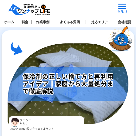
MENU
ホーム
料金
作業事例
よくある質問
対応エリア
会社概要
保冷剤の正しい捨て方と再利用
アイデア｜家庭から大量処分ま
で徹底解説
ライター
たちこ
みなさまのお役に立てますように！
2025.09.08
2025.09.08