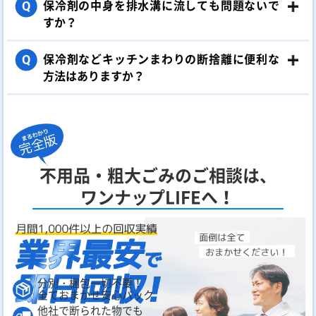
保冷剤の中身を排水溝に流しても問題ないで
Q
すか？
保冷剤などキッチンまわりの断捨離に便利な
Q
方法はありますか？
不用品・粗大ごみのご相談は、
ワンナップLIFEへ！
分別・梱包一切不要！
全ておまかせ安心パック
他社で断られた物でも