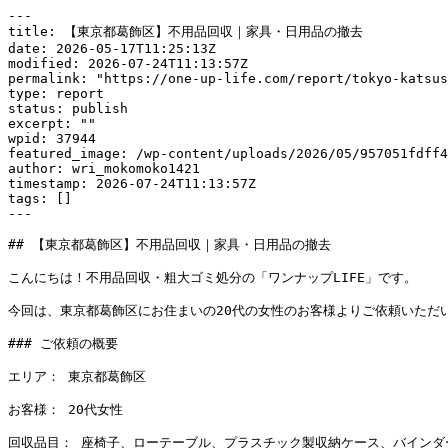
---

title: 【東京都葛飾区】不用品回収｜家具・日用品の撤去

date: 2026-05-17T11:25:13Z

modified: 2026-07-24T11:13:57Z

permalink: "https://one-up-life.com/report/tokyo-katsus
type: report

status: publish

excerpt: ""

wpid: 37944

featured_image: /wp-content/uploads/2026/05/957051fdff4
author: wri_mokomoko1421

timestamp: 2026-07-24T11:13:57Z

tags: []

---

## 【東京都葛飾区】不用品回収｜家具・日用品の撤去

こんにちは！不用品回収・粗大ゴミ処分の「ワンナップLIFE」です。

今回は、東京都葛飾区にお住まいの20代の女性のお客様よりご依頼いただ
### ご依頼の概要

エリア： 東京都葛飾区

お客様： 20代女性

回収品目： 座椅子、ローテーブル、プラスチック製収納ケース、バインダ