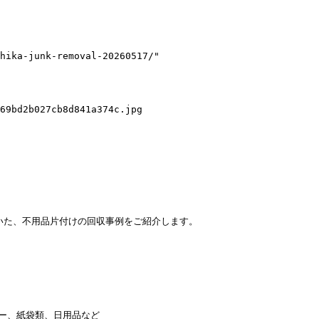
hika-junk-removal-20260517/"

69bd2b027cb8d841a374c.jpg

いた、不用品片付けの回収事例をご紹介します。

ー、紙袋類、日用品など
