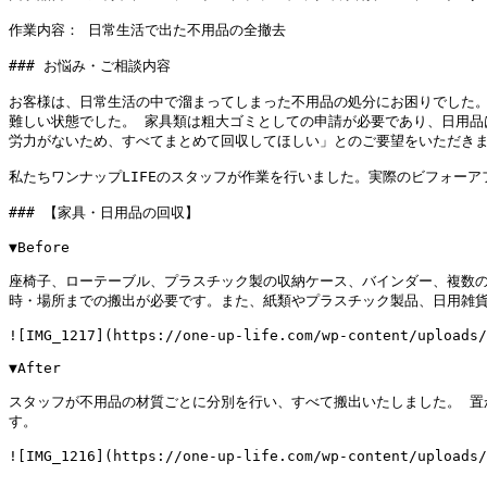
作業内容： 日常生活で出た不用品の全撤去

### お悩み・ご相談内容

お客様は、日常生活の中で溜まってしまった不用品の処分にお困りでした
難しい状態でした。 家具類は粗大ゴミとしての申請が必要であり、日用品
労力がないため、すべてまとめて回収してほしい」とのご要望をいただきま
私たちワンナップLIFEのスタッフが作業を行いました。実際のビフォーア
### 【家具・日用品の回収】

▼Before

座椅子、ローテーブル、プラスチック製の収納ケース、バインダー、複数
時・場所までの搬出が必要です。また、紙類やプラスチック製品、日用雑貨
![IMG_1217](https://one-up-life.com/wp-content/uploads/
▼After

スタッフが不用品の材質ごとに分別を行い、すべて搬出いたしました。 
す。

![IMG_1216](https://one-up-life.com/wp-content/uploads/