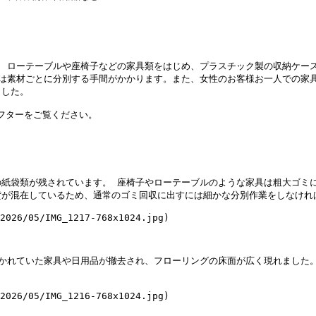
。 ローテーブルや座椅子などの家具類をはじめ、プラスチック製の収納ケー
は素材ごとに分別する手間がかかります。また、女性のお客様お一人での家
した。

フターをご覧ください。

の紙袋類が残されています。 座椅子やローテーブルのような家具は粗大ゴミ
が混在しているため、通常のゴミ回収に出すには細かな分別作業をしなければ
2026/05/IMG_1217-768x1024.jpg)

置かれていた家具や日用品が撤去され、フローリングの床面が広く現れました
2026/05/IMG_1216-768x1024.jpg)
