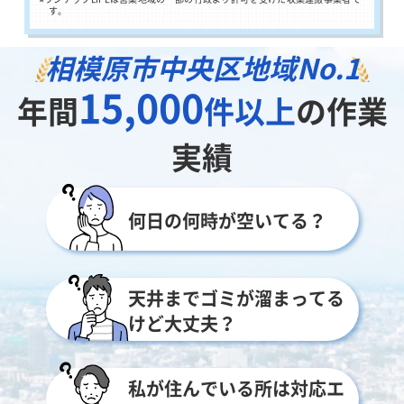
す。
相模原市中央区地域
No.1
15,000
年間
件以上
の作業
実績
何日の何時が空いてる？
天井までゴミが溜まってる
けど大丈夫？
私が住んでいる所は対応エ