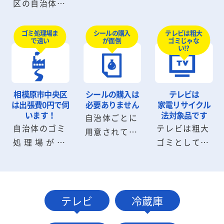
区の自治体の
しないと部屋
待たなければ
粗大ゴミ回収
から出せない
いけません
のようにシー
テレビは粗大
ゴミ処理場ま
シールの購入
粗大ゴミも回
が、ワンナッ
ゴミじゃな
で遠い
が面倒
ルを購入した
収可能です。
い!?
プLIFEなら即
り、申請書を
粗大ゴミの解
日回収が可能
記入する必要
体から搬出ま
です。深夜早
はありませ
でスタッフに
朝の回収も気
相模原市中央区
シールの購入は
テレビは
ん。お電話・
お任せくださ
は
出張費0円で伺
必要ありません
家電リサイクル
軽にご相談く
メール1本で
います！
法対象品です
自治体ごとに
い。
ださい。
自治体のゴミ
テレビは粗大
お見積り・回
用意されてい
処理場が遠
ゴミとして捨
収に伺いま
る粗大ゴミシ
い、受付時間
てることがで
す。
ールは不要で
に間に合わな
きません。指
す。相模原市
いケースも問
定場所に持ち
中央区の自治
題ありませ
込むか小売業
テレビ
冷蔵庫
体へ連絡・手
ん。相模原市
者に引取りを
続きする必要