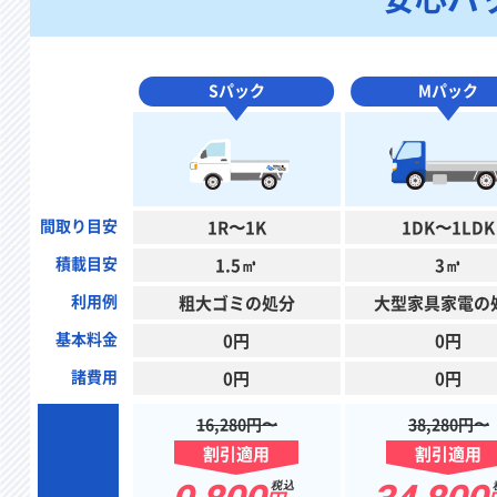
Sパック
Mパック
間取り目安
1R〜1K
1DK〜1LDK
積載目安
1.5㎥
3㎥
利用例
粗大ゴミの処分
大型家具家電の
基本料金
0円
0円
諸費用
0円
0円
16,280円〜
38,280円〜
割引適用
割引適用
税込