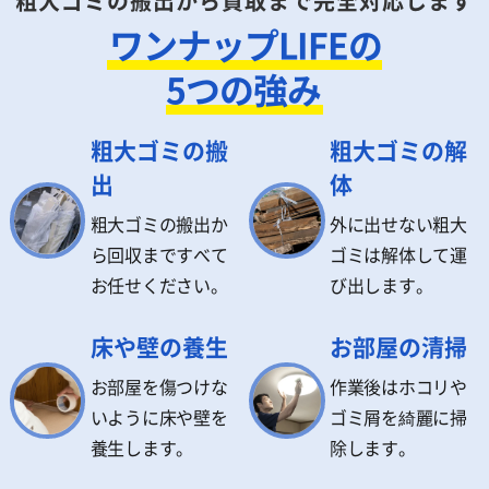
粗大ゴミの搬出から買取まで完全対応します
ワンナップLIFEの
5つの強み
粗大ゴミの搬
粗大ゴミの解
出
体
粗大ゴミの搬出か
外に出せない粗大
ら回収まですべて
ゴミは解体して運
お任せください。
び出します。
床や壁の養生
お部屋の清掃
お部屋を傷つけな
作業後はホコリや
いように床や壁を
ゴミ屑を綺麗に掃
養生します。
除します。