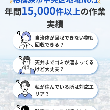
15,000
年間
件以上
の作業
実績
自治体が回収できない物も
回収できる？
天井までゴミが溜まってる
けど大丈夫？
私が住んでいる所は対応エ
リア？