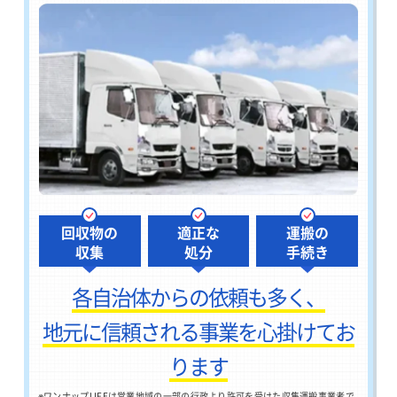
回収物の
適正な
運搬の
収集
処分
手続き
各自治体からの依頼も多く、
地元に信頼される事業を心掛けてお
ります
※
ワンナップLIFEは営業地域の一部の行政より許可を受けた収集運搬事業者で