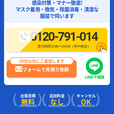
感染対策・マナー徹底!
マスク着用・換気・除菌消毒・清潔な
服装で伺います
0120-791-014
受付時間 8:00〜24:00（年中無休）
20分以内にご返信します
フォームで見積り依頼
出張見積
追加料金
キャンセル
無料
なし
OK