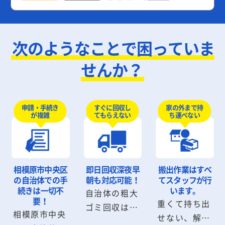
次のようなことで困っていま
せんか？
申請・手続き
すぐに回収し
家の外まで持
が複雑
てもらえない
ち運べない
相模原市中央区
即日回収
深夜早
搬出作業は
すべ
の自治体での手
朝も対応可能！
てスタッフが行
続きは
一切不
います。
自治体の粗大
要！
重くて持ち出
ゴミ回収は数
相模原市中央
せない、解体
日から数週間