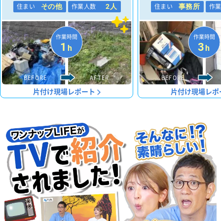
住まい
作業人数
住まい
作
その他
2人
事務所
作業時間
作業時間
1
3
h
h
BEFORE
AFTER
BEFORE
片付け現場レポート
片付け現場レポ