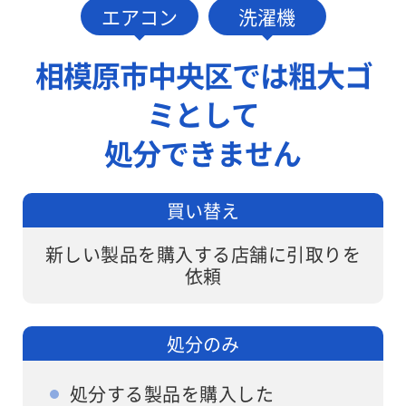
中央区内は出
依頼して処分
もありませ
エアコン
洗濯機
張費0円でお
しますが、ワ
ん。
伺いします。
ンナップLIFE
相模原市中央区では粗大ゴ
なら面倒な手
ミとして
続きは不要で
す。
処分できません
買い替え
新しい製品を購入する店舗に引取りを
依頼
処分のみ
処分する製品を購入した