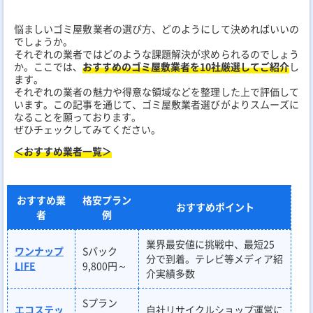
悩ましいゴミ屋敷業者の選び方、どのようにして決めればいいの
でしょうか。
それぞれの業者ではどのような課題解決が求められるのでしょう
か。ここでは、
おすすめのゴミ屋敷業者を10社厳選してご紹介
し
ます。
それぞれの業者の魅力や得意な領域などを整理した上で評価して
います。この記事を通じて、ゴミ屋敷業者選びがよりスムーズに
なることを願っております。
ぜひチェックしてみてください。
＜おすすめ業者一覧＞
おすすめ業
格安プラン
おすすめポイント
者
例
業界最安値に挑戦中、最短25
ワンナップ
Sパック
分で到着。テレビ等メディア紹
LIFE
9,800円～
介実績多数
Sプラン
エコステッ
自社リサイクルショップ運営に