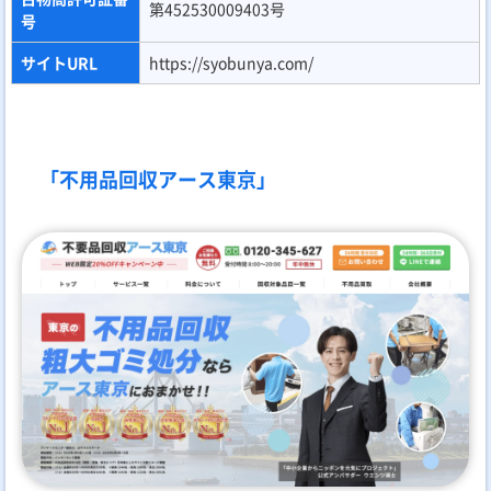
第452530009403号
号
サイトURL
https://syobunya.com/
「不用品回収アース東京」