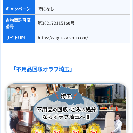
キャンペーン
特になし
古物商許可証
第302172115160号
番号
サイトURL
https://sugu-kaishu.com/
「不用品回収オラフ埼玉」