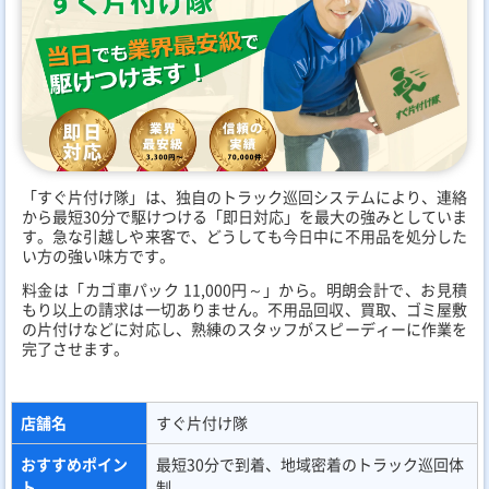
「すぐ片付け隊」は、独自のトラック巡回システムにより、連絡
から最短30分で駆けつける「即日対応」を最大の強みとしていま
す。急な引越しや来客で、どうしても今日中に不用品を処分した
い方の強い味方です。
料金は「カゴ車パック 11,000円～」から。明朗会計で、お見積
もり以上の請求は一切ありません。不用品回収、買取、ゴミ屋敷
の片付けなどに対応し、熟練のスタッフがスピーディーに作業を
完了させます。
店舗名
すぐ片付け隊
おすすめポイン
最短30分で到着、地域密着のトラック巡回体
ト
制