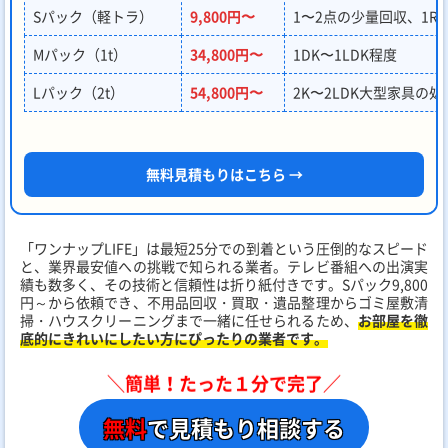
Sパック（軽トラ）
9,800円〜
1〜2点の少量回収、1R
Mパック（1t）
34,800円〜
1DK〜1LDK程度
Lパック（2t）
54,800円〜
2K〜2LDK大型家具の処
無料見積もりはこちら →
「ワンナップLIFE」は最短25分での到着という圧倒的なスピード
と、業界最安値への挑戦で知られる業者。テレビ番組への出演実
績も数多く、その技術と信頼性は折り紙付きです。Sパック9,800
円～から依頼でき、不用品回収・買取・遺品整理からゴミ屋敷清
掃・ハウスクリーニングまで一緒に任せられるため、
お部屋を徹
底的にきれいにしたい方にぴったりの業者です。
＼簡単！たった１分で完了／
無料
で見積もり相談する