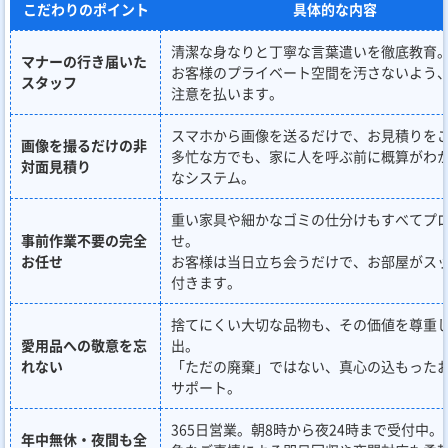
こだわりのポイント
具体的な内容
清潔な身なりと丁寧な言葉遣いを徹底教育
マナーの行き届いた
お客様のプライベート空間を汚さないよう
スタッフ
注意を払います。
スマホから画像を送るだけで、お見積りを
画像を撮るだけの非
多忙な方でも、家に人を呼ぶ前に概算がわ
対面見積り
なシステム。
重い家具や細かなゴミの仕分けもすべてプ
事前作業不要の完全
せ。
お任せ
お客様は当日立ち会うだけで、お部屋がス
付きます。
捨てにくい大切な品物も、その価値を尊重
愛用品への敬意を忘
出。
れない
「ただの廃棄」ではない、真心の込もった
サポート。
365日営業。朝8時から夜24時まで受付中。
年中無休・夜間も全