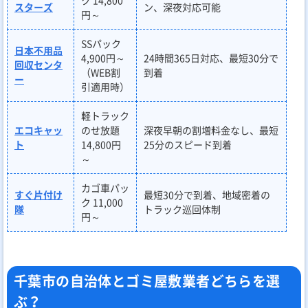
ク 14,800
スターズ
ン、深夜対応可能
円～
SSパック
日本不用品
4,900円～
24時間365日対応、最短30分で
回収センタ
（WEB割
到着
ー
引適用時）
軽トラック
エコキャッ
のせ放題
深夜早朝の割増料金なし、最短
ト
14,800円
25分のスピード到着
～
カゴ車パッ
すぐ片付け
最短30分で到着、地域密着の
ク 11,000
隊
トラック巡回体制
円～
千葉市の自治体とゴミ屋敷業者どちらを選
ぶ？