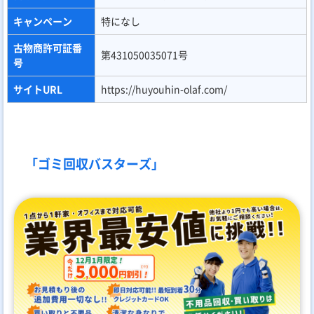
キャンペーン
特になし
古物商許可証番
第431050035071号
号
サイトURL
https://huyouhin-olaf.com/
「ゴミ回収バスターズ」