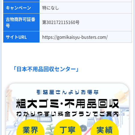
キャンペーン
特になし
古物商許可証番
第302172115160号
号
サイトURL
https://gomikaisyu-busters.com/
「日本不用品回収センター」