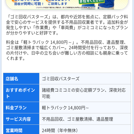
「ゴミ回収バスターズ」は、都内や近郊を拠点に、定額パック料
金で安心のサービスを提供する不用品回収業者です。追加料金が
発生しやすい「作業費」や「車両費」がコミコミになったプラン
が分かりやすいと好評です。
料金は「軽トラパック 14,800円～」。不用品回収、遺品整理、
ゴミ屋敷清掃まで幅広くカバー。24時間受付を行っており、深夜
の片付けや、日中の立ち会いが難しい方の相談にも親身に乗って
くれます。
店舗名
ゴミ回収バスターズ
おすすめポイン
諸経費コミコミの安心定額プラン、深夜対応
ト
可能
料金プラン
軽トラパック 14,800円～
サービス内容
不用品回収、ゴミ屋敷清掃、遺品整理
営業時間
24時間（年中無休）