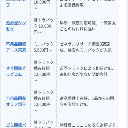
10,000円
プ
よる高価買取
～
軽トラパッ
処分屋シン
早朝・深夜対応可能、一軒家丸
ク 19,000
セイ
ごとの片付けに強い
円～
不用品回収
ミニパック
ゼネラルリサーチ調査3冠達
アース東京
5,500円～
成、格安のミニパックが人気
軽トラック
すぐ回収ど
積み放題
巡回トラックによる即日対応、
っどコム
12,000円
追加料金が少ない明朗会計
～
軽トラック
不用品回収
積み放題
遺品整理士在籍、1品からの回
オラフ埼玉
12,000円
収も笑顔で対応
～
軽トラパッ
ゴミ回収バ
諸経費コミコミの安心定額プラ