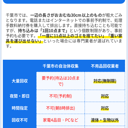
千葉市では、
一辺の長さがおおむね30cm以上のもの
が粗大ごみ
となります。電話またはインターネットでの事前予約制で、処理
手数料納付券を購入して排出します。直接持ち込むことも可能で
すが、
持ち込みは「1回10点まで」
という個数制限があり、事前
予約も必要です。
「一度に11点以上のゴミを捨てたい」「重い家
具を運び出せない」
といった場合には専門業者が選ばれていま
す。
千葉市の自治体収集
不用品回収業者
要予約(持込は10点ま
大量回収
対応(無制限)
で)
夜間・即日
不可(予約制)
対応
時間指定
不可(朝8時排出)
対応
回収不可
家電4品目・PCなど
液体・生物以外