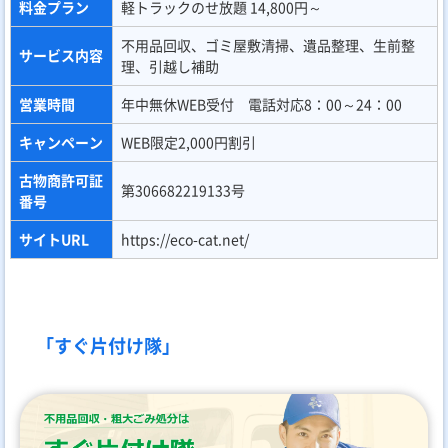
料金プラン
軽トラックのせ放題 14,800円～
不用品回収、ゴミ屋敷清掃、遺品整理、生前整
サービス内容
理、引越し補助
営業時間
年中無休WEB受付 電話対応8：00～24：00
キャンペーン
WEB限定2,000円割引
古物商許可証
第306682219133号
番号
サイトURL
https://eco-cat.net/
「すぐ片付け隊」