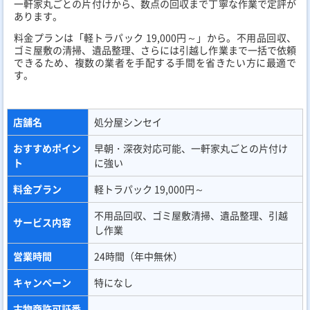
一軒家丸ごとの片付けから、数点の回収まで丁寧な作業で定評が
あります。
料金プランは「軽トラパック 19,000円～」から。不用品回収、
ゴミ屋敷の清掃、遺品整理、さらには引越し作業まで一括で依頼
できるため、複数の業者を手配する手間を省きたい方に最適で
す。
店舗名
処分屋シンセイ
おすすめポイン
早朝・深夜対応可能、一軒家丸ごとの片付け
ト
に強い
料金プラン
軽トラパック 19,000円～
不用品回収、ゴミ屋敷清掃、遺品整理、引越
サービス内容
し作業
営業時間
24時間（年中無休）
キャンペーン
特になし
古物商許可証番