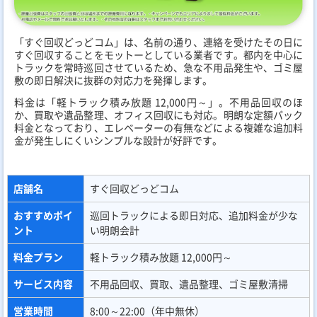
「すぐ回収どっどコム」は、名前の通り、連絡を受けたその日に
すぐ回収することをモットーとしている業者です。都内を中心に
トラックを常時巡回させているため、急な不用品発生や、ゴミ屋
敷の即日解決に抜群の対応力を発揮します。
料金は「軽トラック積み放題 12,000円～」。不用品回収のほ
か、買取や遺品整理、オフィス回収にも対応。明朗な定額パック
料金となっており、エレベーターの有無などによる複雑な追加料
金が発生しにくいシンプルな設計が好評です。
店舗名
すぐ回収どっどコム
おすすめポイ
巡回トラックによる即日対応、追加料金が少な
ント
い明朗会計
料金プラン
軽トラック積み放題 12,000円～
サービス内容
不用品回収、買取、遺品整理、ゴミ屋敷清掃
営業時間
8:00～22:00（年中無休）