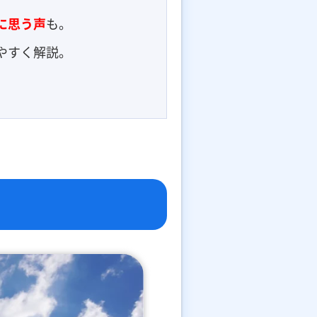
に思う声
も。
やすく解説。