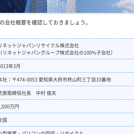
の会社概要を確認しておきましょう。
リネットジャパンリサイクル株式会社
（リネットジャパングループ株式会社の100%子会社）
2013年3月
本社：〒474-0053 愛知県大府市柊山町三丁目33番地
代表取締役社長 中村 俊夫
9,500万円
全国
小型家電・パソコンの回収・リサイクル