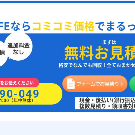
FE
なら
コミコミ価格
で
まる
まずは
無料お見
格安でなんでも回収！全ておまか
をお伝えください
90-049
現金・後払い(銀行振込
4:00（年中無休）
複数見積り・領収書対