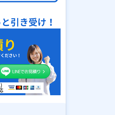
っと引き受け！
積り
せください！
)
応