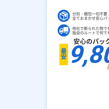
分別・梱包一切不要
全ておまかせ安心パ
他社で断られた物で
独自のルートで何で
安心のパッ
9,8
最
安