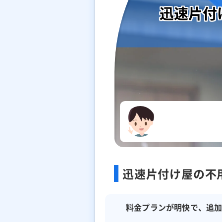
迅速片付
迅速片付け屋の不
料金プランが明快で、追