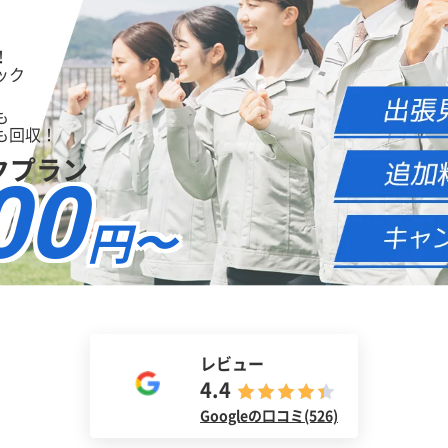
！
ック
も
も回収！
クプラン
00
円〜
レビュー
4.4
Googleの口コミ(526)