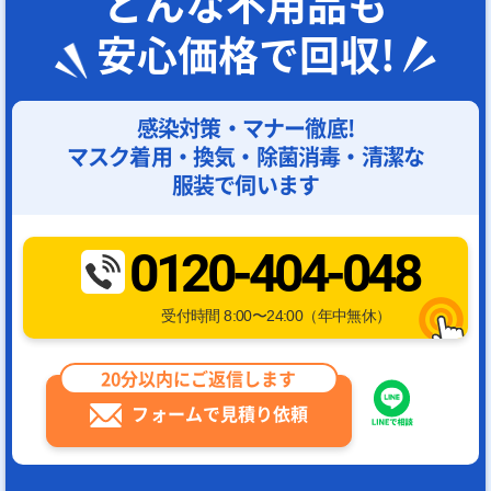
どんな不用品も
安心価格で回収!
感染対策・マナー徹底!
マスク着用・換気・除菌消毒・清潔な
服装で伺います
0120-404-048
受付時間 8:00〜24:00（年中無休）
20分以内にご返信します
フォームで見積り依頼