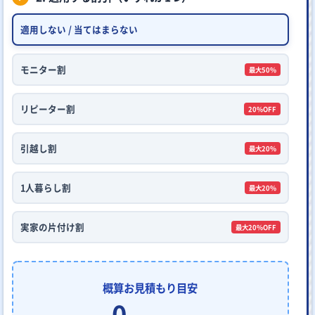
適用しない / 当てはまらない
モニター割
最大50%
リピーター割
20%OFF
引越し割
最大20%
1人暮らし割
最大20%
実家の片付け割
最大20%OFF
概算お見積もり目安
0