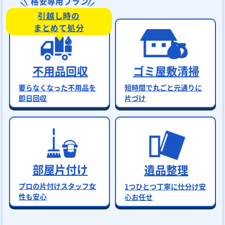
格安専用プラン
引越し時の
まとめて処分
不用品回収
ゴミ屋敷清掃
要らなくなった不用品を
短時間で丸ごと元通りに
即日回収
片づけ
部屋片付け
遺品整理
プロの片付けスタッフ女
1つひとつ丁寧に仕分け安
性も安心
心お任せ