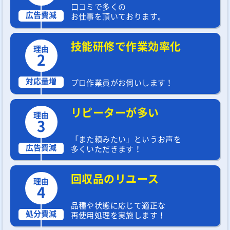
口コミで多くの
広告費減
お仕事を頂いております。
技能研修で作業効率化
理由
2
対応量増
プロ作業員がお伺いします！
リピーターが多い
理由
3
「また頼みたい」というお声を
広告費減
多くいただきます！
回収品のリユース
理由
4
品種や状態に応じて適正な
処分費減
再使用処理を実施します！