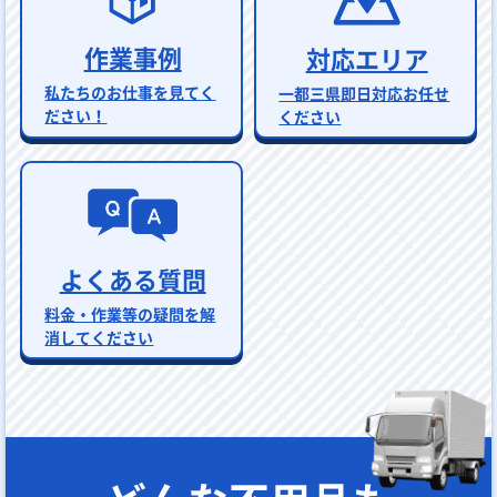
作業事例
対応エリア
私たちのお仕事を見てく
一都三県即日対応お任せ
ださい！
ください
よくある質問
料金・作業等の疑問を解
消してください