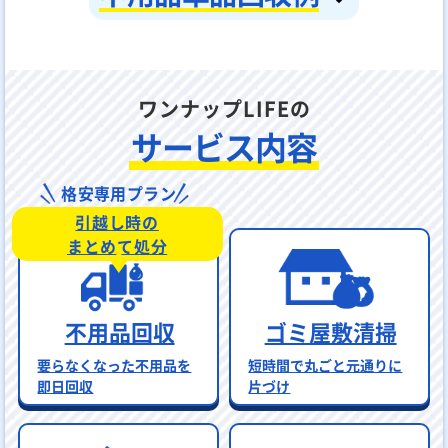
ワンナップLIFEの
サービス内容
格安専用プラン
引越し時の
まとめて処分
不用品回収
ゴミ屋敷清掃
要らなくなった不用品を
短時間で丸ごと元通りに
即日回収
片づけ