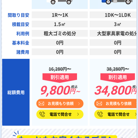
1R〜1K
1DK〜1LDK
間取り目安
1.5㎥
3㎥
積載目安
粗大ゴミの処分
大型家具家電の処
利用例
0円
0円
基本料金
0円
0円
諸費用
16,280円〜
38,280円〜
割引適用
割引適用
9,800
34,800
税込
税
円～
円
総額費用
お見積もり依頼
お見積もり依頼
電話で問合せ
電話で問合せ