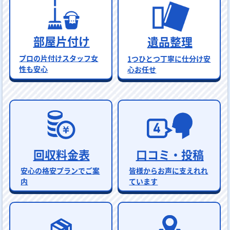
部屋片付け
遺品整理
プロの片付けスタッフ女
1つひとつ丁寧に仕分け安
性も安心
心お任せ
回収料金表
口コミ・投稿
安心の格安プランでご案
皆様からお声に支えれれ
内
ています