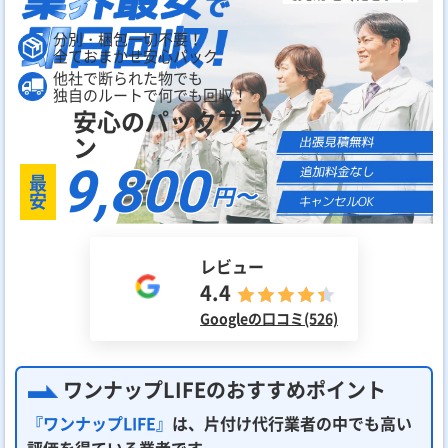
分別・梱包一切不要！
全ておまかせ安心パック
他社で断られた物でも
独自のルートで何でも回収！
安心のパックプラ
ン
9,800
最
円〜
安
レビュー
4.4
Googleの口コミ(526)
ワンナップLIFEのおすすめポイント
『ワンナップLIFE』
は、片付け代行業者の中でも高い
評価を得ている業者です。