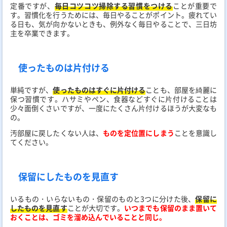
定番ですが、
毎日コツコツ掃除する習慣をつける
ことが重要で
す。習慣化を行うためには、毎日やることがポイント。疲れてい
る日も、気が向かないときも、例外なく毎日やることで、三日坊
主を卒業できます。
使ったものは片付ける
単純ですが、
使ったものはすぐに片付ける
ことも、部屋を綺麗に
保つ習慣です。ハサミやペン、食器などすぐに片付けることは
少々面倒くさいですが、一度にたくさん片付けるほうが大変なも
の。
汚部屋に戻したくない人は、
ものを定位置にしまう
ことを意識し
てください。
保留にしたものを見直す
いるもの・いらないもの・保留のものと3つに分けた後、
保留に
したものを見直す
ことが大切です。
いつまでも保留のまま置いて
おくことは、ゴミを溜め込んでいることと同じ。