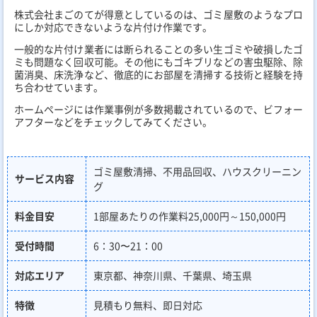
株式会社まごのてが得意としているのは、ゴミ屋敷のようなプロ
にしか対応できないような片付け作業です。
一般的な片付け業者には断られることの多い生ゴミや破損したゴ
ミも問題なく回収可能。その他にもゴキブリなどの害虫駆除、除
菌消臭、床洗浄など、徹底的にお部屋を清掃する技術と経験を持
ち合わせています。
ホームページには作業事例が多数掲載されているので、ビフォー
アフターなどをチェックしてみてください。
ゴミ屋敷清掃、不用品回収、ハウスクリーニン
サービス内容
グ
料金目安
1部屋あたりの作業料25,000円～150,000円
受付時間
6：30〜21：00
対応エリア
東京都、神奈川県、千葉県、埼玉県
特徴
見積もり無料、即日対応