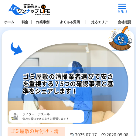
MENU
ホーム
料金
作業事例
よくある質問
対応エリア
会社概要
ゴミ屋敷の清掃業者選びで安さ
を重視する？5つの確認事項と基
準をシェアします！
ライター アズール
悩みを解決できるように頑張ります！
ゴミ屋敷の片付け・清
2025.07.17
2020.05.08