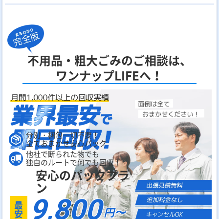
不用品・粗大ごみのご相談は、
ワンナップLIFEへ！
分別・梱包一切不要！
全ておまかせ安心パック
他社で断られた物でも
独自のルートで何でも回収！
安心のパックプラ
ン
9,800
最
円〜
安