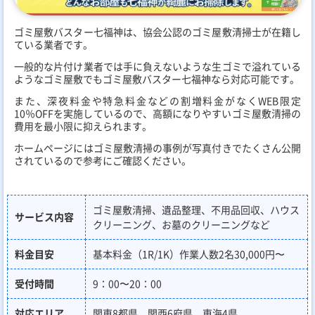
ゴミ屋敷バスター七福神は、協会公認のゴミ屋敷清掃士が在籍し
ている業者です。
一般的な片付け業者では手に負えないような生ゴミで溢れている
ようなゴミ屋敷でもゴミ屋敷バスター七福神なら対応可能です。
また、深夜料金や特急料金などの割増料金がなくWEB限定
10％OFFを実施しているので、高額になりやすいゴミ屋敷清掃の
費用を最小限に抑えられます。
ホームページにはゴミ屋敷清掃の事例が写真付きでたくさん公開
されているので参考にご確認ください。
ゴミ屋敷清掃、遺品整理、不用品回収、ハウス
サービス内容
クリーニング、お墓のクリーニングなど
料金目安
基本料金（1R/1K）作業人数2名30,000円〜
受付時間
9：00〜20：00
対応エリア
関東8都県、関西6府県、東海4県