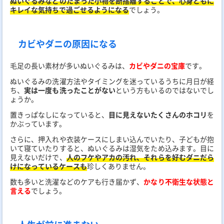
ぬいぐるみなどのたまった小物を断捨離することで、心身ともに
キレイな気持ちで過ごせるようになる
でしょう。
カビやダニの原因になる
毛足の長い素材が多いぬいぐるみは、
カビやダニの宝庫
です。
ぬいぐるみの洗濯方法やタイミングを迷っているうちに月日が経
ち、
実は一度も洗ったことがない
という方もいるのではないでし
ょうか。
置きっぱなしになっていると、
目に見えないたくさんのホコリ
を
かぶっています。
さらに、押入れや衣装ケースにしまい込んでいたり、子どもが抱
いて寝ていたりすると、ぬいぐるみは湿気をため込みます。目に
見えないだけで、
人のフケやアカの汚れ、それらを好むダニだら
けになっているケースも
珍しくありません。
数も多いと洗濯などのケアも行き届かず、
かなり不衛生な状態と
言える
でしょう。