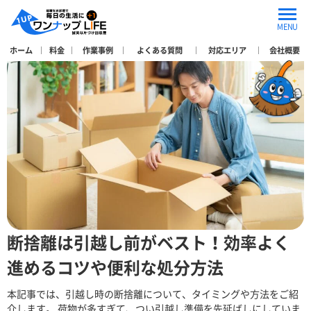
Category Archives: 断捨離
MENU
ホーム
料金
作業事例
よくある質問
対応エリア
会社概要
断捨離は引越し前がベスト！効率よく
進めるコツや便利な処分方法
本記事では、引越し時の断捨離について、タイミングや方法をご紹
介します。 荷物が多すぎて、つい引越し準備を先延ばしにしていま