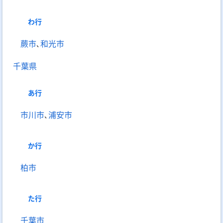
わ
行
蕨市
､
和光市
千葉県
あ
行
市川市
､
浦安市
か
行
柏市
た
行
千葉市