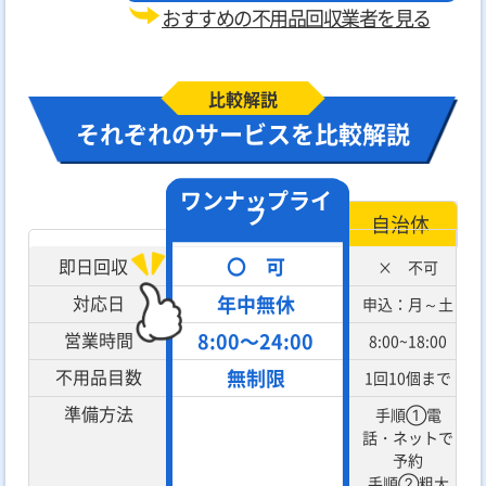
おすすめの不用品回収業者を見る
比較解説
それぞれのサービスを比較解説
ワンナップライ
フ
自治体
〇 可
即日回収
× 不可
対応日
年中無休
申込：月～土
営業時間
8:00～24:00
8:00~18:00
不用品目数
無制限
1回10個まで
準備方法
手順①電
話・ネットで
予約
手順②粗大