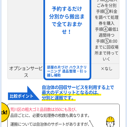
ごみを分別
予約するだけ
手順③料金
分別から搬出ま
を調べて処理
で全ておまか
券を購入
手順④最低1
せ！
週間待つ
手順⑤8:00
までに回収場
所まで持って
いく
オプション
サービ
部屋の片づけ ハウスクリ
×なし
ーニング 遺品整理・引っ
ス
越し補助
自治体の回収サービスを利用する上で
最大のデメリットとなるのは、
比較ポイント
分別と運搬です。
荒川区の粗大ゴミ品目数は350にも及び、
品目ごとに、必要な処理券の枚数も異なります。
運搬については自治体のサポートがありますが、