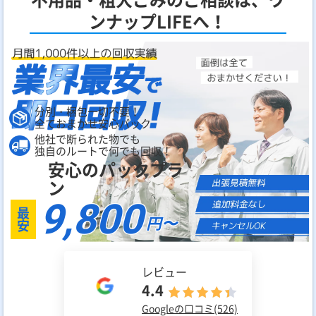
ンナップLIFEへ！
分別・梱包一切不要！
全ておまかせ安心パック
他社で断られた物でも
独自のルートで何でも回収！
安心のパックプラ
ン
9,800
最
円〜
安
レビュー
4.4
Googleの口コミ(526)