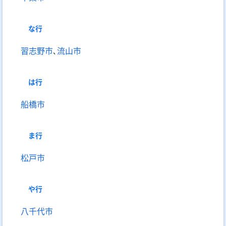
な
行
習志野市
､
流山市
は
行
船橋市
ま
行
松戸市
や
行
八千代市