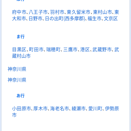
府中市
､
八王子市
､
羽村市
､
東久留米市
､
東村山市
､
東
大和市
､
日野市
､
日の出町(西多摩郡)
､
福生市
､
文京区
ま
行
目黒区
､
町田市
､
瑞穂町
､
三鷹市
､
港区
､
武蔵野市
､
武
蔵村山市
神奈川県
神奈川県
あ
行
小田原市
､
厚木市
､
海老名市
､
綾瀬市
､
愛川町
､
伊勢原
市