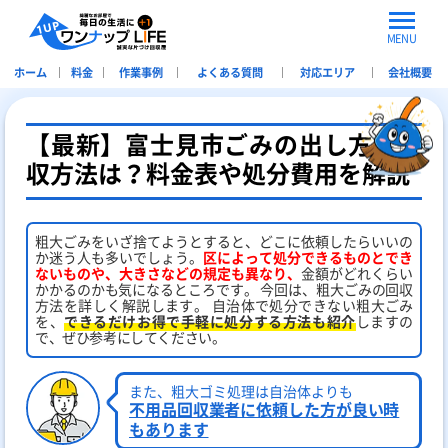
MENU
ホーム
料金
作業事例
よくある質問
対応エリア
会社概要
【最新】富士見市ごみの出し方や回
収方法は？料金表や処分費用を解説
粗大ごみをいざ捨てようとすると、どこに依頼したらいいの
か迷う人も多いでしょう。
区によって処分できるものとでき
ないものや、大きさなどの規定も異なり、
金額がどれくらい
かかるのかも気になるところです。 今回は、粗大ごみの回収
方法を詳しく解説します。 自治体で処分できない粗大ごみ
を、
できるだけお得で手軽に処分する方法も紹介
しますの
で、ぜひ参考にしてください。
また、粗大ゴミ処理は自治体よりも
不用品回収業者に依頼した方が良い時
もあります