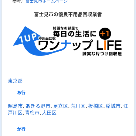
参考）
富士見市ホームページ
富士見市の優良不用品回収業者
東京都
あ
行
昭島市
､
あきる野市
､
足立区
､
荒川区
､
板橋区
､
稲城市
､
江
戸川区
､
青梅市
､
大田区
か
行