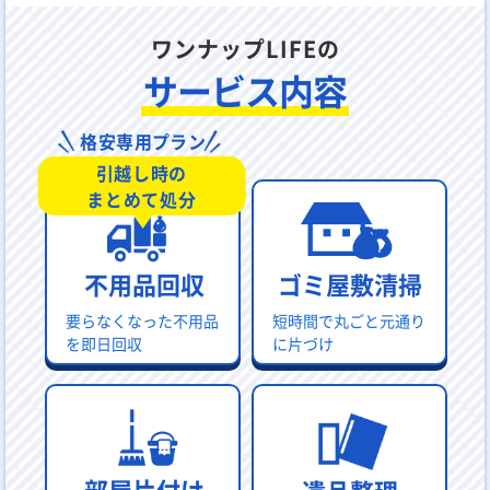
ワンナップLIFEの
サービス内容
格安専用プラン
引越し時の
まとめて処分
不用品回収
ゴミ屋敷清掃
要らなくなった不用品
短時間で丸ごと元通り
を即日回収
に片づけ
部屋片付け