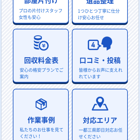
遺品整理
プロの片付けスタッフ
1つひとつ丁寧に仕分
女性も安心
け安心お任せ
回収料金表
口コミ・投稿
安心の格安プランでご
皆様からお声に支えれ
案内
れています
作業事例
対応エリア
私たちのお仕事を見て
一都三県即日対応お任
ください！
せください