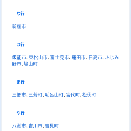
な
行
新座市
は
行
飯能市
､
東松山市
､
富士見市
､
蓮田市
､
日高市
､
ふじみ
野市
､
鳩山町
ま
行
三郷市
､
三芳町
､
毛呂山町
､
宮代町
､
松伏町
や
行
八潮市
､
吉川市
､
吉見町