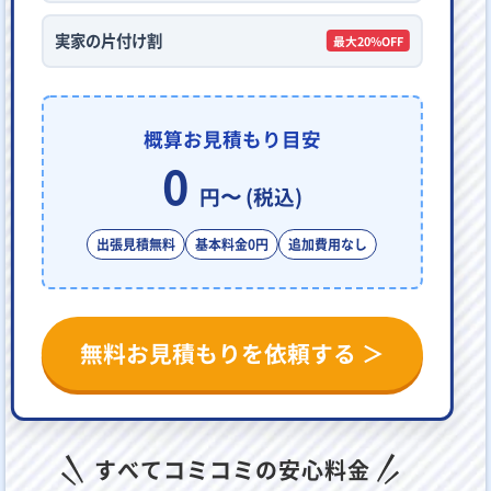
実家の片付け割
最大20%OFF
概算お見積もり目安
0
円〜 (税込)
出張見積無料
基本料金0円
追加費用なし
無料お見積もりを依頼する ＞
すべてコミコミの安心料金