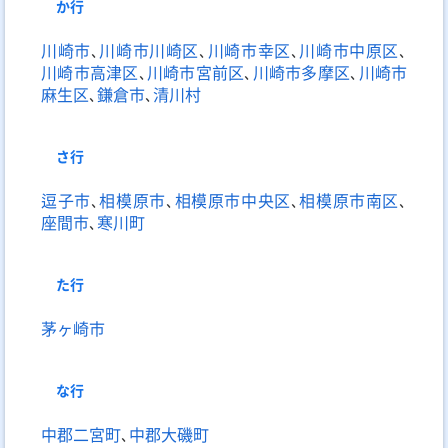
か
行
川崎市
､
川崎市川崎区
､
川崎市幸区
､
川崎市中原区
､
川崎市高津区
､
川崎市宮前区
､
川崎市多摩区
､
川崎市
麻生区
､
鎌倉市
､
清川村
さ
行
逗子市
､
相模原市
､
相模原市中央区
､
相模原市南区
､
座間市
､
寒川町
た
行
茅ヶ崎市
な
行
中郡二宮町
､
中郡大磯町