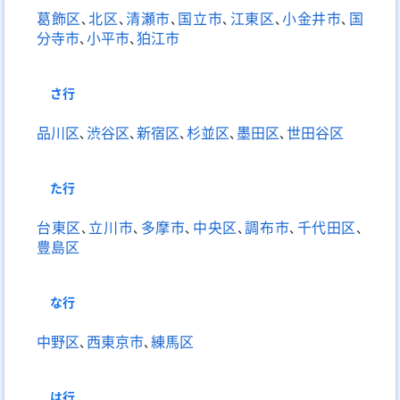
葛飾区
､
北区
､
清瀬市
､
国立市
､
江東区
､
小金井市
､
国
分寺市
､
小平市
､
狛江市
さ
行
品川区
､
渋谷区
､
新宿区
､
杉並区
､
墨田区
､
世田谷区
た
行
台東区
､
立川市
､
多摩市
､
中央区
､
調布市
､
千代田区
､
豊島区
な
行
中野区
､
西東京市
､
練馬区
は
行