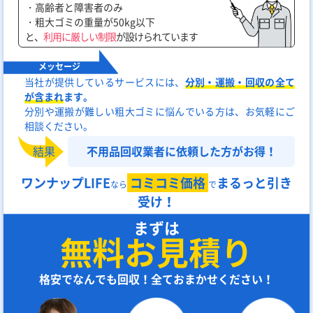
・
高齢者と障害者のみ
・
粗大ゴミの重量が50kg以下
と、
利用に厳しい制限
が設けられています
メッセージ
当社が提供しているサービスには、
分別・運搬・回収の全て
が含まれ
ます。
分別や運搬が難しい粗大ゴミに悩んで
いる方は、お気軽にご
相談ください。
結果
不用品回収業者に依頼した方がお得！
ワンナップLIFE
コミコミ価格
まるっと引き
なら
で
受け！
まずは
無料お見積り
格安でなんでも回収！全ておまかせください！