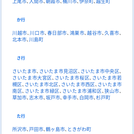
上尾市
､
入間市
､
朝霞市
､
桶川市
､
伊奈町
､
越生町
か
行
川越市
､
川口市
､
春日部市
､
鴻巣市
､
越谷市
､
久喜市
､
北本市
､
川島町
さ
行
さいたま市
､
さいたま市見沼区
､
さいたま市中央区
､
さいたま市大宮区
､
さいたま市桜区
､
さいたま市若
槻区
､
さいたま市北区
､
さいたま市西区
､
さいたま市
南区
､
さいたま市緑区
､
さいたま市浦和区
､
狭山市
､
草加市
､
志木市
､
坂戸市
､
幸手市
､
白岡市
､
杉戸町
た
行
所沢市
､
戸田市
､
鶴ヶ島市
､
ときがわ町