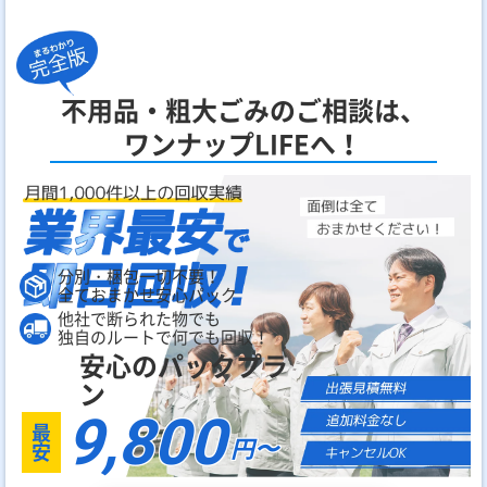
不用品・粗大ごみのご相談は、
ワンナップLIFEへ！
分別・梱包一切不要！
全ておまかせ安心パック
他社で断られた物でも
独自のルートで何でも回収！
安心のパックプラ
ン
9,800
最
円〜
安