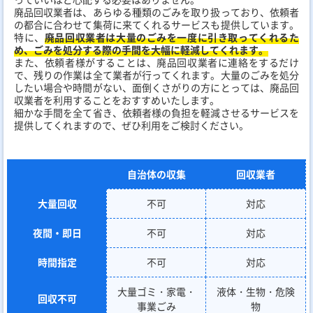
廃品回収業者は、あらゆる種類のごみを取り扱っており、依頼者
の都合に合わせて集荷に来てくれるサービスも提供しています。
特に、
廃品回収業者は大量のごみを一度に引き取ってくれるた
め、ごみを処分する際の手間を大幅に軽減してくれます。
また、依頼者様がすることは、廃品回収業者に連絡をするだけ
で、残りの作業は全て業者が行ってくれます。大量のごみを処分
したい場合や時間がない、面倒くさがりの方にとっては、廃品回
収業者を利用することをおすすめいたします。
細かな手間を全て省き、依頼者様の負担を軽減させるサービスを
提供してくれますので、ぜひ利用をご検討ください。
自治体の収集
回収業者
大量回収
不可
対応
夜間・即日
不可
対応
時間指定
不可
対応
大量ゴミ・家電・
液体・生物・危険
回収不可
事業ごみ
物