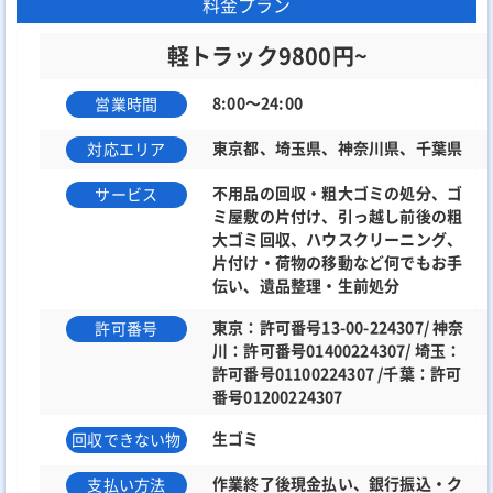
料金プラン
軽トラック9800円~
8:00～24:00
営業時間
東京都、埼玉県、神奈川県、千葉県
対応エリア
不用品の回収・粗大ゴミの処分、ゴ
サービス
ミ屋敷の片付け、引っ越し前後の粗
大ゴミ回収、ハウスクリーニング、
片付け・荷物の移動など何でもお手
伝い、遺品整理・生前処分
東京：許可番号13-00-224307/ 神奈
許可番号
川：許可番号01400224307/ 埼玉：
許可番号01100224307 /千葉：許可
番号01200224307
生ゴミ
回収できない物
作業終了後現金払い、銀行振込・ク
支払い方法