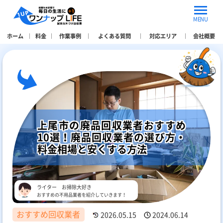
MENU
ホーム
料金
作業事例
よくある質問
対応エリア
会社概要
上尾市の廃品回収業者おすすめ
10選！廃品回収業者の選び方・
料金相場と安くする方法
ライター お掃除大好き
おすすめの不用品業者を紹介していきます！
おすすめ回収業者
2026.05.15
2024.06.14