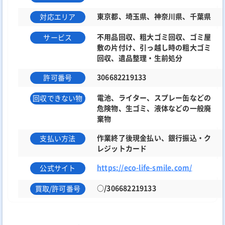
東京都、埼玉県、神奈川県、千葉県
対応エリア
不用品回収、粗大ゴミ回収、ゴミ屋
サービス
敷の片付け、引っ越し時の粗大ゴミ
回収、遺品整理・生前処分
306682219133
許可番号
電池、ライター、スプレー缶などの
回収できない物
危険物、生ゴミ、液体などの一般廃
棄物
作業終了後現金払い、銀行振込・ク
支払い方法
レジットカード
https://eco-life-smile.com/
公式サイト
○/306682219133
買取/許可番号