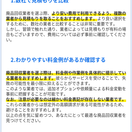
1.数社で見積もりを比較
廃品回収業者を選ぶ際、
より安い費用で利用できるよう、複数の
業者から見積もりを取ることをおすすめします。
より良い選択を
するために、数社の業者と比較することは非常に重要です。
しかし、冒頭で触れた通り、業者によっては見積もりが有料の場
合もございますので、費用については必ず事前に確認してくださ
い。
2.わかりやすい料金例があるか確認する
廃品回収業者を選ぶ際は、料金例や作業例を具体的に提示してい
る業者をおすすめします。
彼らからサービスを受けることで、失
敗の可能性を最小限に抑えることができます。
このような業者では、追加オプションや依頼量による料金変動を
事前に把握することが可能です。
なお、注意が必要なのは細かい料金表記が存在しない業者です。
これらの業者からは想定外の高額請求が来る可能性があるため、
避けることをおすすめします。
以上の点を気に留めつつ、あなたにとって最適な廃品回収業者を
見つけてください。