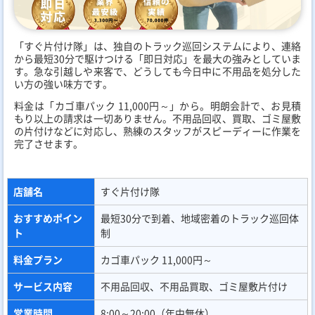
「すぐ片付け隊」は、独自のトラック巡回システムにより、連絡
から最短30分で駆けつける「即日対応」を最大の強みとしていま
す。急な引越しや来客で、どうしても今日中に不用品を処分した
い方の強い味方です。
料金は「カゴ車パック 11,000円～」から。明朗会計で、お見積
もり以上の請求は一切ありません。不用品回収、買取、ゴミ屋敷
の片付けなどに対応し、熟練のスタッフがスピーディーに作業を
完了させます。
店舗名
すぐ片付け隊
おすすめポイン
最短30分で到着、地域密着のトラック巡回体
ト
制
料金プラン
カゴ車パック 11,000円～
サービス内容
不用品回収、不用品買取、ゴミ屋敷片付け
営業時間
8:00～20:00（年中無休）