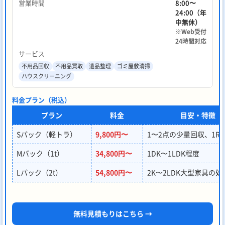
営業時間
8:00〜
24:00（年
中無休）
※Web受付
24時間対応
サービス
不用品回収
不用品買取
遺品整理
ゴミ屋敷清掃
ハウスクリーニング
料金プラン（税込）
プラン
料金
目安・特徴
Sパック（軽トラ）
9,800円〜
1〜2点の少量回収、1R
Mパック（1t）
34,800円〜
1DK〜1LDK程度
Lパック（2t）
54,800円〜
2K〜2LDK大型家具の処
無料見積もりはこちら →