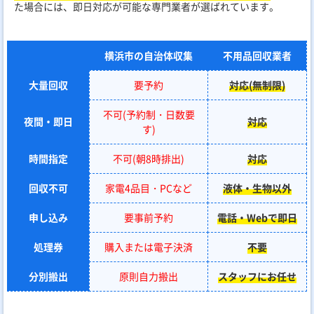
た場合には、即日対応が可能な専門業者が選ばれています。
横浜市の自治体収集
不用品回収業者
大量回収
要予約
対応(無制限)
不可(予約制・日数要
夜間・即日
対応
す)
時間指定
不可(朝8時排出)
対応
回収不可
家電4品目・PCなど
液体・生物以外
申し込み
要事前予約
電話・Webで即日
処理券
購入または電子決済
不要
分別搬出
原則自力搬出
スタッフにお任せ