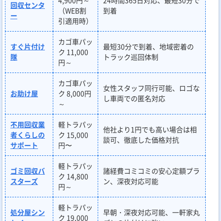
4,900円～
24時間365日対応、最短30分で
回収センタ
（WEB割
到着
ー
引適用時）
カゴ車パッ
すぐ片付け
最短30分で到着、地域密着の
ク 11,000
隊
トラック巡回体制
円～
カゴ車パッ
女性スタッフ同行可能、ロゴな
お助け屋
ク 8,000円
し車両での匿名対応
～
不用回収業
軽トラパッ
他社より1円でも高い場合は相
者くらしの
ク 15,000
談可、徹底した価格対抗
サポート
円〜
軽トラパッ
ゴミ回収バ
諸経費コミコミの安心定額プラ
ク 14,800
スターズ
ン、深夜対応可能
円～
軽トラパッ
処分屋シン
早朝・深夜対応可能、一軒家丸
ク 19,000