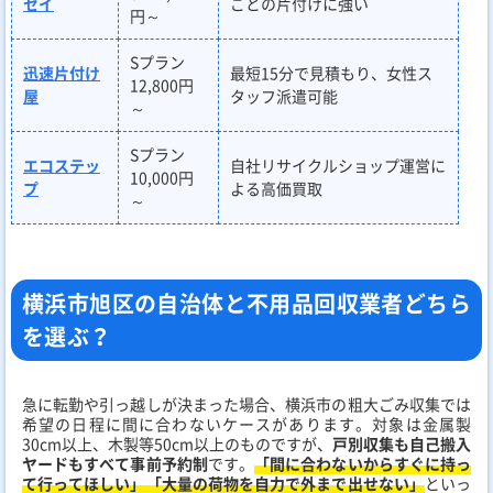
セイ
ごとの片付けに強い
円～
Sプラン
迅速片付け
最短15分で見積もり、女性ス
12,800円
屋
タッフ派遣可能
～
Sプラン
エコステッ
自社リサイクルショップ運営に
10,000円
プ
よる高価買取
～
横浜市旭区の自治体と不用品回収業者どちら
を選ぶ？
急に転勤や引っ越しが決まった場合、横浜市の粗大ごみ収集では
希望の日程に間に合わないケースがあります。対象は金属製
30cm以上、木製等50cm以上のものですが、
戸別収集も自己搬入
ヤードもすべて事前予約制
です。
「間に合わないからすぐに持っ
て行ってほしい」「大量の荷物を自力で外まで出せない」
といっ