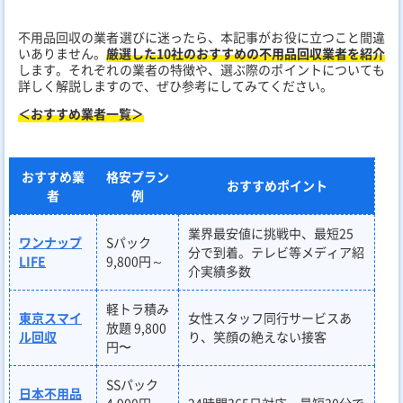
不用品回収の業者選びに迷ったら、本記事がお役に立つこと間違
いありません。
厳選した10社のおすすめの不用品回収業者を紹介
します。それぞれの業者の特徴や、選ぶ際のポイントについても
詳しく解説しますので、ぜひ参考にしてみてください。
＜おすすめ業者一覧＞
おすすめ業
格安プラン
おすすめポイント
者
例
業界最安値に挑戦中、最短25
ワンナップ
Sパック
分で到着。テレビ等メディア紹
LIFE
9,800円～
介実績多数
軽トラ積み
東京スマイ
女性スタッフ同行サービスあ
放題 9,800
ル回収
り、笑顔の絶えない接客
円〜
SSパック
日本不用品