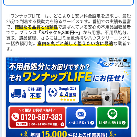
「ワンナップLIFE」は、どこよりも安い料金設定を追求し、最短
25分で到着する機動力を誇るサービスです。番組での実績も豊富
で、
確固たる品質と信頼性
で選ばれている安心の不用品回収業者
です。プランは
「Sパック 9,800円～」
から用意。不用品処分、
買取、遺品整理、さらにはゴミ屋敷清掃やハウスクリーニングも
一括依頼可能。
室内を丸ごと美しく整えたい方に最適
な業者で
す。