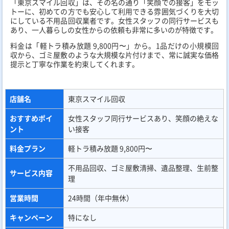
「東京スマイル回収」は、その名の通り「笑顔での接客」をモッ
トーに、初めての方でも安心して利用できる雰囲気づくりを大切
にしている不用品回収業者です。女性スタッフの同行サービスも
あり、一人暮らしの女性からの依頼も非常に多いのが特徴です。
料金は「軽トラ積み放題 9,800円〜」から。1品だけの小規模回
収から、ゴミ屋敷のような大規模な片付けまで、常に誠実な価格
提示と丁寧な作業を約束してくれます。
店舗名
東京スマイル回収
おすすめポイ
女性スタッフ同行サービスあり、笑顔の絶えな
ント
い接客
料金プラン
軽トラ積み放題 9,800円〜
不用品回収、ゴミ屋敷清掃、遺品整理、生前整
サービス内容
理
営業時間
24時間（年中無休）
キャンペーン
特になし