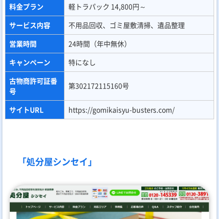
料金プラン
軽トラパック 14,800円～
サービス内容
不用品回収、ゴミ屋敷清掃、遺品整理
営業時間
24時間（年中無休）
キャンペーン
特になし
古物商許可証番
第302172115160号
号
サイトURL
https://gomikaisyu-busters.com/
「処分屋シンセイ」