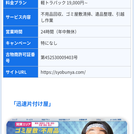
料金プラン
軽トラパック 19,000円～
不用品回収、ゴミ屋敷清掃、遺品整理、引越
サービス内容
し作業
営業時間
24時間（年中無休）
キャンペーン
特になし
古物商許可証番
第452530009403号
号
サイトURL
https://syobunya.com/
「迅速片付け屋」