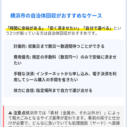
横浜市の自治体回収がおすすめなケース
「時間に余裕がある」「安く済ませたい」「自分で運べる」
とい
う3つが揃っている方は自治体回収がおすすめです。
計画的:
収集日まで数日〜数週間待つことができる
費用優先:
規定の手数料（数百円〜）のみで安価に済ませ
たい
手軽な決済:
インターネットから申し込み、電子決済を利
用してシール購入の手間を省きたい
体力に自信:
指定場所まで自力で運び出せる
⚠️ 注意点
横浜市では「素材（金属か、それ以外か）」によっ
て粗大ごみとなるサイズ基準が変わります。事前の採寸と仕分
けが必要で、どんなに急いでいても処理施設（ヤード）へ直接