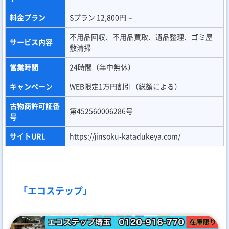
料金プラン
Sプラン 12,800円～
不用品回収、不用品買取、遺品整理、ゴミ屋
サービス内容
敷清掃
営業時間
24時間（年中無休）
キャンペーン
WEB限定1万円割引（総額による）
古物商許可証番
第452560006286号
号
サイトURL
https://jinsoku-katadukeya.com/
「エコステップ」