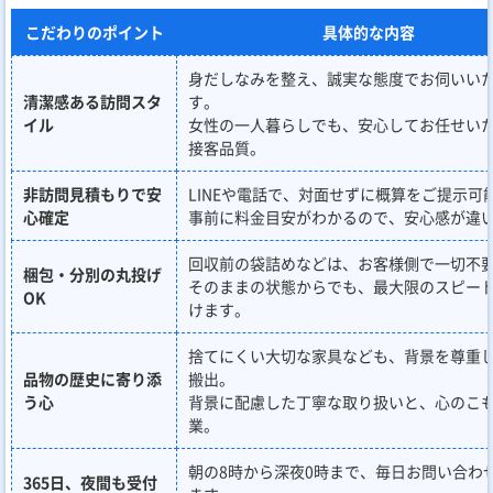
こだわりのポイント
具体的な内容
身だしなみを整え、誠実な態度でお伺いい
清潔感ある訪問スタ
す。
イル
女性の一人暮らしでも、安心してお任せい
接客品質。
非訪問見積もりで安
LINEや電話で、対面せずに概算をご提示可
心確定
事前に料金目安がわかるので、安心感が違
回収前の袋詰めなどは、お客様側で一切不
梱包・分別の丸投げ
そのままの状態からでも、最大限のスピー
OK
けます。
捨てにくい大切な家具なども、背景を尊重
品物の歴史に寄り添
搬出。
う心
背景に配慮した丁寧な取り扱いと、心のこ
業。
朝の8時から深夜0時まで、毎日お問い合わ
365日、夜間も受付