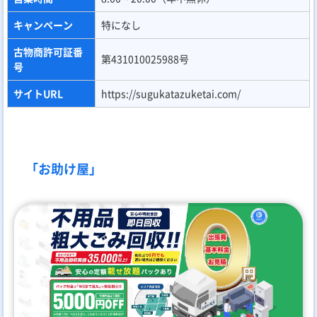
キャンペーン
特になし
古物商許可証番
第431010025988号
号
サイトURL
https://sugukatazuketai.com/
「お助け屋」