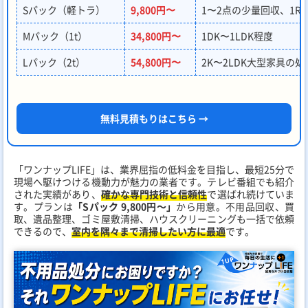
Sパック（軽トラ）
9,800円〜
1〜2点の少量回収、1R
Mパック（1t）
34,800円〜
1DK〜1LDK程度
Lパック（2t）
54,800円〜
2K〜2LDK大型家具の処
無料見積もりはこちら →
「ワンナップLIFE」は、業界屈指の低料金を目指し、最短25分で
現場へ駆けつける機動力が魅力の業者です。テレビ番組でも紹介
された実績があり、
確かな専門技術と信頼性
で選ばれ続けていま
す。プランは
「Sパック 9,800円～」
から用意。不用品回収、買
取、遺品整理、ゴミ屋敷清掃、ハウスクリーニングも一括で依頼
できるので、
室内を隅々まで清掃したい方に最適
です。