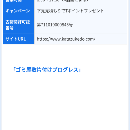
おすすめポイ
近隣配慮の徹底、消臭・消毒まで完全対応
ント
個別見積もり（状況に合わせて最適な価格を提
料金プラン
示）
ゴミ屋敷片付け、不用品回収、特殊清掃、消
サービス内容
臭・消毒
営業時間
24時間（年中無休）
キャンペーン
特になし
古物商許可証
第621110141151号
番号
サイトURL
https://www.gomipro-progress.com/