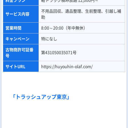
キャンペーン
特になし
古物商許可証番
第431050035071号
号
サイトURL
https://huyouhin-olaf.com/
「トラッシュアップ東京」
「トラッシュアップ東京」は、自社で大型の倉庫とリサイクル拠
点を保有しているため、中間マージンをカットした「100%自社
対応」の低価格を実現しています。特に積み放題プランの透明性
が高く、当日になって料金が跳ね上がるような心配がありませ
ん。
料金は「軽トラパック 15,000円～（税込）」。不用品回収に特
化したプロの技術で、家具一点から家財一式までスピーディーに
対応。法令遵守を徹底しており、回収した品物の適切な処理を保