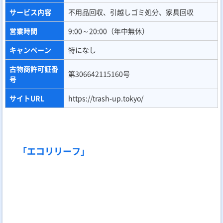
「エコリリーフ」
「エコリリーフ」は、関東全域をカバーし、ゴミ屋敷の片付けや
特殊清掃まで幅広く対応する不用品回収業者です。徹底的なコス
トカットにより、大手にも負けないリーズナブルな価格設定を実
現しています。
料金は「カゴ車パック 10,000円～」。不用品回収、遺品整理、
生前整理に加え、不動産売却前の残置物撤去などにも対応。24時
間体制で受付を行っており、深夜の急な依頼にも迅速に駆けつけ
てくれます。
店舗名
エコリリーフ
おすすめポイン
24時間受付、特殊清掃までこなすプロの片付
ト
け
料金プラン
カゴ車パック 10,000円～