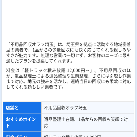
「不用品回収オラフ埼玉」は、埼玉県を拠点に活動する地域密着
型の業者で、1品からの少量回収にも快く応じてくれる親しみや
すさが魅力です。無理な営業は一切せず、お客様のニーズに最も
適したプランを提案してくれます。
料金は「軽トラック積み放題 12,000円～」。不用品回収のほ
か、遺品整理士による遺品整理や生前整理、さらには引越し作業
まで対応。地元の強みを活かし、連絡当日の回収にも柔軟に対応
してくれる頼もしい業者です。
店舗名
不用品回収オラフ埼玉
おすすめポイン
遺品整理士在籍、1品からの回収も笑顔で対
ト
応
料金プラン
軽トラック積み放題 12,000円～
不用品回収、遺品整理、生前整理、引越し補
サービス内容
助
営業時間
8:00～20:00（年中無休）