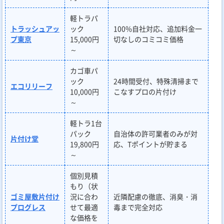
軽トラパ
トラッシュアッ
ック
100%自社対応、追加料金一
プ東京
15,000円
切なしのコミコミ価格
～
カゴ車パ
ック
24時間受付、特殊清掃まで
エコリリーフ
10,000円
こなすプロの片付け
～
軽トラ1台
パック
自治体の許可業者のみが対
片付け堂
19,800円
応、Tポイントが貯まる
～
個別見積
もり（状
ゴミ屋敷片付け
況に合わ
近隣配慮の徹底、消臭・消
プログレス
せて最適
毒まで完全対応
な価格を