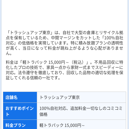
証してくれる信頼の一社です。
店舗名
トラッシュアップ東京
おすすめポイン
100%自社対応、追加料金一切なしのコミコミ
ト
価格
料金プラン
軽トラパック 15,000円～
サービス内容
不用品回収、引越しゴミ処分、家具回収
営業時間
9:00～20:00（年中無休）
キャンペーン
特になし
古物商許可証番
第306642115160号
号
サイトURL
https://trash-up.tokyo/