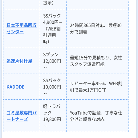
提示）
SSパック
4,900円～
日本不用品回収
24時間365日対応、最短30
（WEB割
センター
分で到着
引適用
時）
Sプラン
最短15分で見積もり、女性
迅速片付け屋
12,800円
スタッフ派遣可能
～
SSパック
リピーター率95%、WEB割
KADODE
10,000円
引で最大1万円OFF
～
軽トラパ
ゴミ屋敷専門パ
ック
YouTubeで話題、丁寧な仕
ートナーズ
19,800円
分けと親身な対応
～