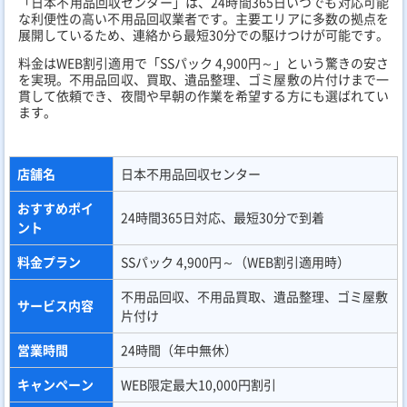
片付けに加え、ハウスクリーニングのオプションも用意されてい
ます。女性スタッフの派遣も可能なため、一人暮らしの方でも安
心して依頼できます。
店舗名
迅速片付け屋
おすすめポイン
最短15分で見積もり、女性スタッフ派遣可能
ト
料金プラン
Sプラン 12,800円～
不用品回収、不用品買取、遺品整理、ゴミ屋
サービス内容
敷清掃
営業時間
24時間（年中無休）
キャンペーン
WEB限定1万円割引（総額による）
古物商許可証番
第452560006286号
号
サイトURL
https://jinsoku-katadukeya.com/