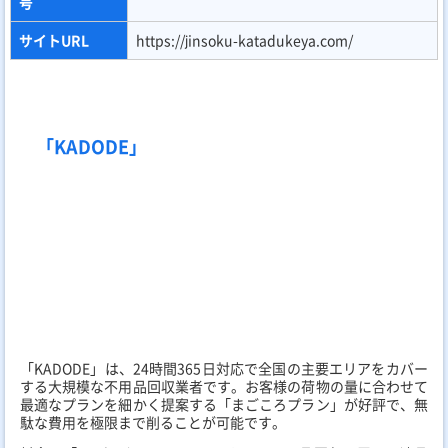
「ゴミ屋敷専門パートナーズ」は、その名の通りゴミ屋敷の解決
に特化し、年間実績も非常に豊富な業者です。YouTubeなどでも
作業の様子を公開しており、その徹底した仕事ぶりが多くの共感
を呼んでいます。
料金は「軽トラパック 19,800円～」から。ただゴミを捨てるだ
けでなく、必要品と不用品を丁寧に仕分け、住む人が再出発でき
るようなサポート体制が整っています。女性スタッフの同行も依
頼可能です。
店舗名
ゴミ屋敷専門パートナーズ
おすすめポイン
YouTubeで話題、丁寧な仕分けと親身な対応
ト
料金プラン
軽トラパック 19,800円～
ゴミ屋敷片付け、不用品回収、遺品整理、生
サービス内容
前整理
営業時間
9:00～20:00（年中無休）