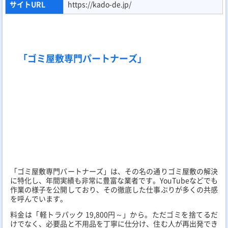
不用品回収の業者は、世の中に数多く存在します。
しかし、これら業者の中には
悪徳業者も存在することをご理解い
ただきたいです。
一見同じように見える業者から、より信頼度の高い業者を選ぶた
めのポイントについて、分かりやすく説明します。
不安な方にとって、この情報は一助となることでしょう。
これから数々の悩みを解決するための、
優良な不用品回収業者を
選ぶコツを教えて参ります。
1.数社で見積もりを比較
不用品回収業者選びでお困りの方に
相見積もりをおすすめ
しま
す。無駄な出費を抑えるには最適な方法です。
複数の業者から見積もりを取ることで、お得な業者を見つけるこ
とが可能となります。ただし、
見積もりが有料のケース
もあるこ
とをお忘れなく。必ず事前に確認してから依頼しましょう。
それぞれの業者の費用を比較し、最も適した業者と契約してくだ