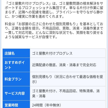
「日本不用品回収センター」
「日本不用品回収センター」は、24時間365日いつでも対応可能
な利便性の高い不用品回収業者です。主要エリアに多数の拠点を
展開しているため、連絡から最短30分での駆けつけが可能です。
料金はWEB割引適用で「SSパック 4,900円～」という驚きの安さ
を実現。不用品回収、買取、遺品整理、ゴミ屋敷の片付けまで一
貫して依頼でき、夜間や早朝の作業を希望する方にも選ばれてい
ます。
店舗名
日本不用品回収センター
おすすめポイ
24時間365日対応、最短30分で到着
ント
料金プラン
SSパック 4,900円～（WEB割引適用時）
不用品回収、不用品買取、遺品整理、ゴミ屋敷
サービス内容
片付け