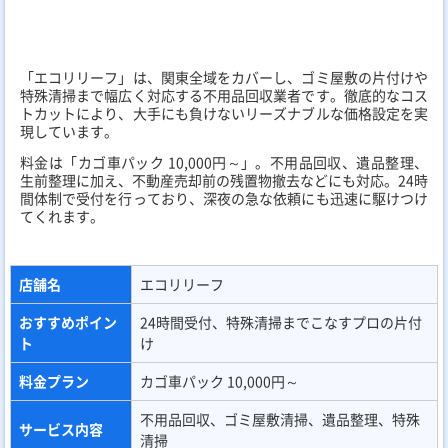
不用品回収、ゴミ屋敷清掃、遺品整理、特殊
サービス内容
清掃
営業時間
24時間（年中無休）
キャンペーン
WEB限定5,000円割引
古物商許可証番
第441050002167号
号
サイトURL
https://eco-relief.jp/
「片付け堂」
「片付け堂」は、全国展開するフランチャイズの不用品回収業者
で、各自治体の「一般廃棄物収集運搬業」の許可を受けた業者が
作業を行うため、絶対的な安心感があります。市区町村の公認に