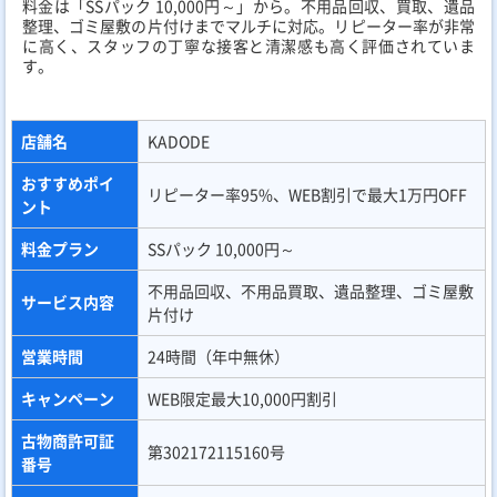
キャンペーン
特になし
古物商許可証番
第621110141151号
号
サイトURL
https://gomiyashiki-partners.com/
失敗しない業者の選び方