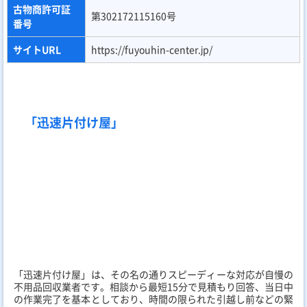
「KADODE」
「KADODE」は、24時間365日対応で全国の主要エリアをカバー
する大規模な不用品回収業者です。お客様の荷物の量に合わせて
最適なプランを細かく提案する「まごころプラン」が好評で、無
駄な費用を極限まで削ることが可能です。
料金は「SSパック 10,000円～」から。不用品回収、買取、遺品
整理、ゴミ屋敷の片付けまでマルチに対応。リピーター率が非常
に高く、スタッフの丁寧な接客と清潔感も高く評価されていま
す。
店舗名
KADODE
おすすめポイ
リピーター率95%、WEB割引で最大1万円OFF