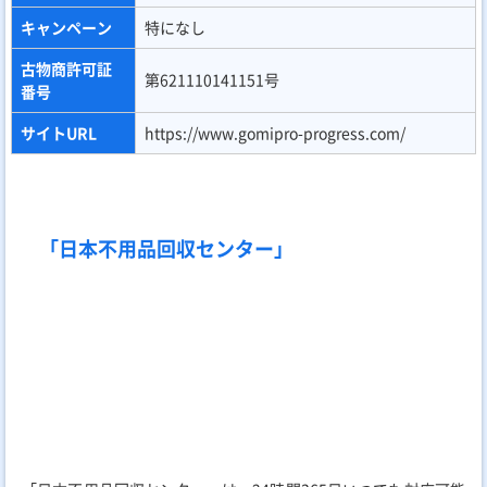
営業時間
24時間（年中無休）
キャンペーン
WEB限定最大10,000円割引
古物商許可証
第302172115160号
番号
サイトURL
https://fuyouhin-center.jp/
「迅速片付け屋」
「迅速片付け屋」は、その名の通りスピーディーな対応が自慢の
不用品回収業者です。相談から最短15分で見積もり回答、当日中
の作業完了を基本としており、時間の限られた引越し前などの緊
急時に非常に頼りになります。
料金は「Sプラン 12,800円～」。不用品回収、買取、ゴミ屋敷の