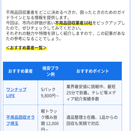
不用品回収業者をどこに決めるべきか、困ったときのためのガイ
ドラインとなる情報を提供します。
今回は、市内の評価が高い
不用品回収業者10社
をピックアップし
たので、ぜひチェックしてみてください。
それぞれの魅力や特徴を詳しく紹介しますので、この記事があな
たの参考になることでしょう。
＜おすすめ業者一覧＞
格安プラ
おすすめ業者
おすすめポイント
ン例
業界最安値に挑戦中、最短
ワンナップ
Sパック
25分で到着。テレビ等メデ
LIFE
9,800円～
ィア紹介実績多数
軽トラッ
不用品回収オラ
ク積み放
遺品整理士在籍、1品からの
フ埼玉
題 12,000
回収も笑顔で対応
円～