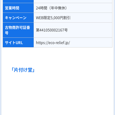
近い形で活動しているのが最大の特徴です。
料金は「軽トラ1台パック 19,800円～」。不用品回収だけでな
く、買取によってTポイントが貯まるユニークなサービスも実施
中。遺品整理、ハウスクリーニング、解体工事まで、住まいの困
りごとを法を遵守して解決します。
店舗名
片付け堂
おすすめポイ
自治体の許可業者のみが対応、Tポイントが貯ま
ント
る
料金プラン
軽トラ1台パック 19,800円～
不用品回収、不用品買取、遺品整理、ハウスク
サービス内容
リーニング
営業時間
8:30～17:30（※店舗による）
キャンペーン
下見見積もりでTポイントプレゼント
古物商許可証
第711019000845号