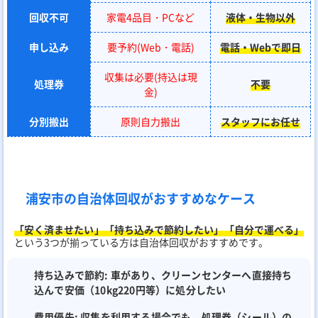
回収不可
家電4品目・PCなど
液体・生物以外
申し込み
要予約(Web・電話)
電話・Webで即日
収集は必要(持込は現
処理券
不要
金)
分別搬出
原則自力搬出
スタッフにお任せ
浦安市の自治体回収がおすすめなケース
「安く済ませたい」「持ち込みで節約したい」「自分で運べる」
という3つが揃っている方は自治体回収がおすすめです。
持ち込みで節約:
車があり、クリーンセンターへ直接持ち
込んで安価（10kg220円等）に処分したい
費用優先:
収集を利用する場合でも、処理券（シール）の