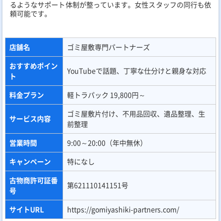
さい。
2.わかりやすい料金例があるか確認する
実際の料金例や作業のケーススタディを公開している不用品回収
業者を選ぶことは、安心してサービスを利用するための重要なポ
イントとなります。
これらの情報は、専門業者の信頼性を確認
し、失敗を避けるための手助けとなるものです。その上で、料金
については、事前におおよその見積もりを把握することが大切で
す。
具体的には、利用するオプションや依頼する品物の量に応じた料
金が事前に伺える業者をおすすめします。一方で
料金の内訳が詳
細に記載されていない業者に関しては、思わぬ追加料金が発生す
る可能性もありますので、注意が必要となります。
業者選びに際
しては、誤解のないよう細部までしっかりと確認しましょう。
3.プライバシーへの配慮がある業者を選ぶ
不用品を処分する際、プライバシーを細心の注意で守ってくれる
業者を選ぶことをおすすめいたします。念のため、一部サービス
を具体的にご紹介いたします。