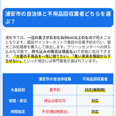
浦安市の自治体と不用品回収業者どちらを選
ぶ？
浦安市では、
一辺の長さがおおむね50cm以上のもの
が粗大ごみ
となります。電話やインターネットで事前の収集予約を行い、粗
大ごみ処理券を購入して排出します。クリーンセンターへの持ち
込みも可能で、
持ち込みの場合は現金払い
で安価に処分できま
す。
「大量の不用品を一気に捨てたい」「重い家具を階段から下
ろせない」
といった場合には専門業者が選ばれています。
浦安市の自治体収集
不用品回収業者
大量回収
要予約
対応(無制限)
夜間・即日
持込は即日可
対応
時間指定
不可(朝8時排出)
対応