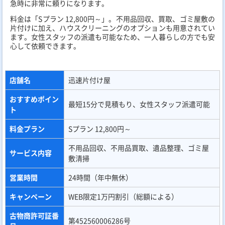
ント
料金プラン
SSパック 10,000円～
不用品回収、不用品買取、遺品整理、ゴミ屋敷
サービス内容
片付け
営業時間
24時間（年中無休）
キャンペーン
WEB限定最大10,000円割引
古物商許可証
第302172115160号
番号
サイトURL
https://kado-de.jp/
「ゴミ屋敷専門パートナーズ」