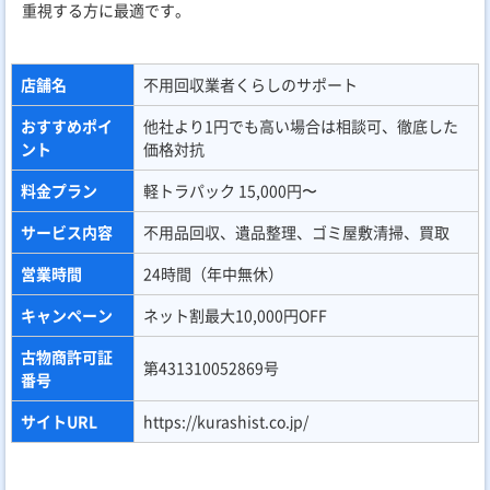
重視する方に最適です。
店舗名
不用回収業者くらしのサポート
おすすめポイ
他社より1円でも高い場合は相談可、徹底した
ント
価格対抗
料金プラン
軽トラパック 15,000円〜
サービス内容
不用品回収、遺品整理、ゴミ屋敷清掃、買取
営業時間
24時間（年中無休）
キャンペーン
ネット割最大10,000円OFF
古物商許可証
第431310052869号
番号
サイトURL
https://kurashist.co.jp/