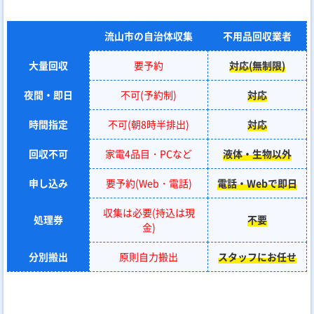
流山市の自治体収集
不用品回収業者
大量回収
要予約
対応(無制限)
夜間・即日
不可(予約制)
対応
時間指定
不可(朝8時半排出)
対応
回収不可
家電4品目・PCなど
液体・生物以外
申し込み
要予約(Web・電話)
電話・Webで即日
収集は必要(持込は現
処理券
不要
金)
分別搬出
原則自力搬出
スタッフにお任せ