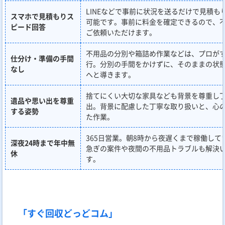
LINEなどで事前に状況を送るだけで見積も
スマホで見積もりス
可能です。事前に料金を確定できるので、
ピード回答
ご依頼いただけます。
不用品の分別や箱詰め作業などは、プロが
仕分け・準備の手間
行。分別の手間をかけずに、そのままの状
なし
へと導きます。
捨てにくい大切な家具なども背景を尊重し
遺品や思い出を尊重
出。背景に配慮した丁寧な取り扱いと、心
する姿勢
た作業。
365日営業。朝8時から夜遅くまで稼働して
深夜24時まで年中無
急ぎの案件や夜間の不用品トラブルも解決
休
す。
「すぐ回収どっどコム」