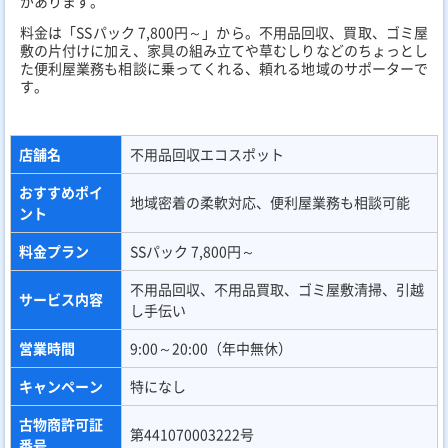
があります。
料金は「SSパック 7,800円～」から。不用品回収、買取、ゴミ屋
敷の片付けに加え、家具の組み立てや草むしりなどのちょっとし
た便利屋業務も相談に乗ってくれる、頼れる地域のサポーターで
す。
店舗名
不用品回収エコスポット
おすすめポイ
地域密着の柔軟対応、便利屋業務も相談可能
ント
料金プラン
SSパック 7,800円～
不用品回収、不用品買取、ゴミ屋敷清掃、引越
サービス内容
し手伝い
営業時間
9:00～20:00（年中無休）
キャンペーン
特になし
古物商許可証
第441070003222号
番号