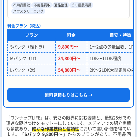
不用品回収
不用品買取
遺品整理
ゴミ屋敷清掃
ハウスクリーニング
料金プラン（税込）
プラン
料金
目安・特徴
Sパック（軽トラ）
9,800円〜
1〜2点の少量回収、1R
Mパック（1t）
34,800円〜
1DK〜1LDK程度
Lパック（2t）
54,800円〜
2K〜2LDK大型家具の処
無料見積もりはこちら →
「ワンナップLIFE」は、安さの限界に挑む姿勢と、最短25分での
迅速な駆けつけをモットーにしています。メディアでの紹介実績
も多数あり、
確かな作業技術と信頼性
において高い評価を得てい
ます。
「Sパック 9,800円～」
からのプランがあり、不用品回