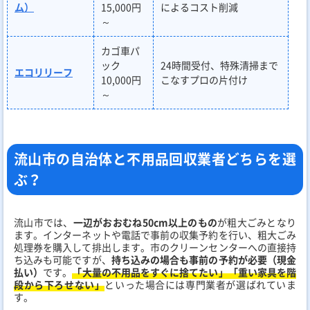
ム）
15,000円
によるコスト削減
～
カゴ車パ
ック
24時間受付、特殊清掃まで
エコリリーフ
10,000円
こなすプロの片付け
～
流山市の自治体と不用品回収業者どちらを選
ぶ？
流山市では、
一辺がおおむね50cm以上のもの
が粗大ごみとなり
ます。インターネットや電話で事前の収集予約を行い、粗大ごみ
処理券を購入して排出します。市のクリーンセンターへの直接持
ち込みも可能ですが、
持ち込みの場合も事前の予約が必要（現金
払い）
です。
「大量の不用品をすぐに捨てたい」「重い家具を階
段から下ろせない」
といった場合には専門業者が選ばれていま
す。