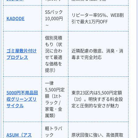
SSパック
リピーター率95%、WEB割
KADODE
10,000円
引で最大1万円OFF
～
個別見積
もり（状
ゴミ屋敷片付け
況に合わ
近隣配慮の徹底、消臭・消
プログレス
せて最適
毒まで完全対応
な価格を
提示）
一律
5,500円定
5000円不用品回
東京23区内は5,500円定額
額（1tト
収グリーンズリ
（1t）。明快すぎる料金設
ラック /
サイクル
定と圧倒的な安さが魅力
家電・金
属類）
軽トラパ
ASUM（アス
ック
原状回復に強い、高価買取