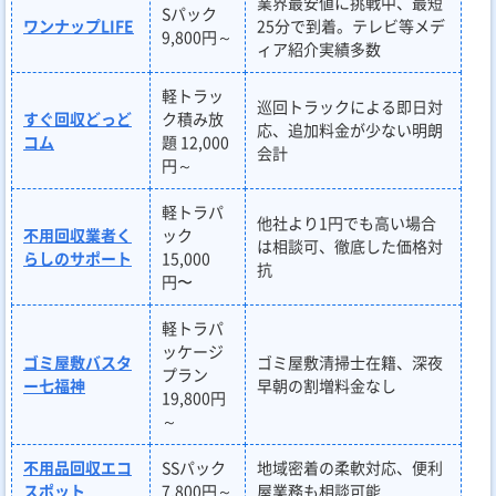
業界最安値に挑戦中、最短
Sパック
ワンナップLIFE
25分で到着。テレビ等メデ
9,800円～
ィア紹介実績多数
軽トラッ
巡回トラックによる即日対
すぐ回収どっど
ク積み放
応、追加料金が少ない明朗
コム
題 12,000
会計
円～
軽トラパ
他社より1円でも高い場合
不用回収業者く
ック
は相談可、徹底した価格対
らしのサポート
15,000
抗
円〜
軽トラパ
ッケージ
ゴミ屋敷バスタ
ゴミ屋敷清掃士在籍、深夜
プラン
ー七福神
早朝の割増料金なし
19,800円
～
不用品回収エコ
SSパック
地域密着の柔軟対応、便利
スポット
7,800円～
屋業務も相談可能