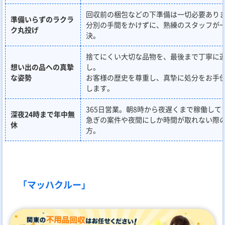
回収前の梱包などの下準備は一切必要あり
準備いらずのラクラ
分別の手間をかけずに、熟練のスタッフが
ク丸投げ
決。
捨てにくい大切な品物を、最後まで丁寧に
想い出の品への真摯
し。
な姿勢
お客様の歴史を尊重し、真摯に処分をお手
します。
365日営業。朝8時から夜遅くまで稼働して
深夜24時まで年中無
急ぎの案件や夜間にしか時間が取れない際
休
方。
「マッハクルー」