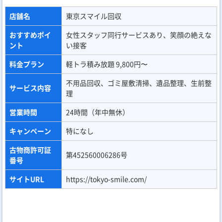
店舗名
東京スマイル回収
おすすめポイ
女性スタッフ同行サービスあり、笑顔の絶えな
ント
い接客
料金プラン
軽トラ積み放題 9,800円〜
不用品回収、ゴミ屋敷清掃、遺品整理、生前整
サービス内容
理
営業時間
24時間（年中無休）
キャンペーン
特になし
古物商許可証
第452560006286号
番号
サイトURL
https://tokyo-smile.com/