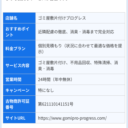
店舗名
ゴミ屋敷片付けプログレス
おすすめポイ
近隣配慮の徹底、消臭・消毒まで完全対応
ント
個別見積もり（状況に合わせて最適な価格を提
料金プラン
示）
ゴミ屋敷片付け、不用品回収、特殊清掃、消
サービス内容
臭・消毒
営業時間
24時間（年中無休）
キャンペーン
特になし
古物商許可証
第621110141151号
番号
サイトURL
https://www.gomipro-progress.com/