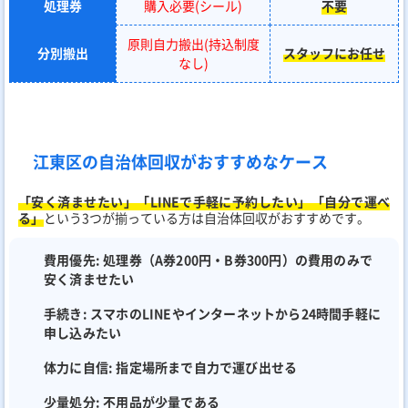
処理券
購入必要(シール)
不要
原則自力搬出(持込制度
分別搬出
スタッフにお任せ
なし)
江東区の自治体回収がおすすめなケース
「安く済ませたい」「LINEで手軽に予約したい」「自分で運べ
る」
という3つが揃っている方は自治体回収がおすすめです。
費用優先:
処理券（A券200円・B券300円）の費用のみで
安く済ませたい
手続き:
スマホのLINEやインターネットから24時間手軽に
申し込みたい
体力に自信:
指定場所まで自力で運び出せる
少量処分:
不用品が少量である