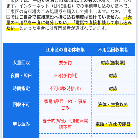
江東区では、
一辺がおおむね30cm以上のもの
が粗大ごみとなり
ます。インターネット（LINE含む）での事前申し込みが基本で、
江東区の有料粗大ごみ処理券を購入して排出します。なお、江東
区では
ご自身で直接施設へ持ち込む制度は設けていません。
「大
量の不用品を一度に処分したい」「電話で直接相談して申し込み
たい」
といった場合には専門業者が選ばれています。
江東区の自治体収集
不用品回収業者
大量回収
要予約
対応(無制限)
夜間・即日
不可(予約制)
対応
時間指定
不可(朝8時排出)
対応
家電4品目・PC・事業
回収不可
液体・生物以外
ごみ
要予約(Web・LINE)※電
申し込み
電話・Webで即日
話不可