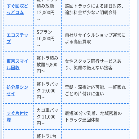
すぐ回収ど
積み放題
巡回トラックによる即日対応、
っどコム
12,000円
追加料金が少ない明朗会計
～
Sプラン
エコステッ
自社リサイクルショップ運営に
10,000円
プ
よる高価買取
～
軽トラ積み
東京スマイ
女性スタッフ同行サービスあ
放題 9,800
ル回収
り、笑顔の絶えない接客
円〜
軽トラパッ
処分屋シン
早朝・深夜対応可能、一軒家丸
ク 19,000
セイ
ごとの片付けに強い
円～
カゴ車パッ
すぐ片付け
最短30分で到着、地域密着の
ク 11,000
隊
トラック巡回体制
円～
軽トラ1台