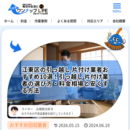
MENU
ホーム
料金
作業事例
よくある質問
対応エリア
会社概要
江東区の引っ越し 片付け業者お
すすめ10選！引っ越し 片付け業
者の選び方・料金相場と安くす
る方法
ライター お掃除大好き
おすすめの不用品業者を紹介していきます！
おすすめ回収業者
2026.05.15
2024.06.19