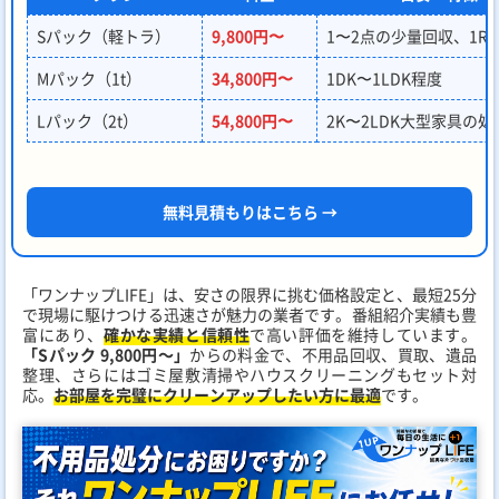
Sパック（軽トラ）
9,800円〜
1〜2点の少量回収、1R
Mパック（1t）
34,800円〜
1DK〜1LDK程度
Lパック（2t）
54,800円〜
2K〜2LDK大型家具の処
無料見積もりはこちら →
「ワンナップLIFE」は、安さの限界に挑む価格設定と、最短25分
で現場に駆けつける迅速さが魅力の業者です。番組紹介実績も豊
富にあり、
確かな実績と信頼性
で高い評価を維持しています。
「Sパック 9,800円～」
からの料金で、不用品回収、買取、遺品
整理、さらにはゴミ屋敷清掃やハウスクリーニングもセット対
応。
お部屋を完璧にクリーンアップしたい方に最適
です。