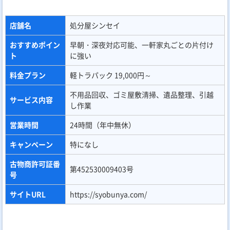
店舗名
処分屋シンセイ
おすすめポイン
早朝・深夜対応可能、一軒家丸ごとの片付け
ト
に強い
料金プラン
軽トラパック 19,000円～
不用品回収、ゴミ屋敷清掃、遺品整理、引越
サービス内容
し作業
営業時間
24時間（年中無休）
キャンペーン
特になし
古物商許可証番
第452530009403号
号
サイトURL
https://syobunya.com/