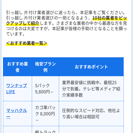
引っ越し 片付け業者選びに迷ったら、本記事をご覧ください。
引っ越し 片付け業者選びの一助となるよう、
10社の業者をピッ
クアップして紹介
します。さまざまな業者の中から最適な方を見
つけるのは大変ですが、本記事が皆様の手助けとなることを願っ
ています。
＜おすすめ業者一覧＞
おすすめ業
格安プラン
おすすめポイント
者
例
業界最安値に挑戦中、最短25
ワンナップ
Sパック
分で到着。テレビ等メディア紹
LIFE
9,800円～
介実績多数
カゴ車パッ
マッハクル
圧倒的なスピード対応、他社よ
ク 8,000円
ー
り高い場合は相談可
～
軽トラック