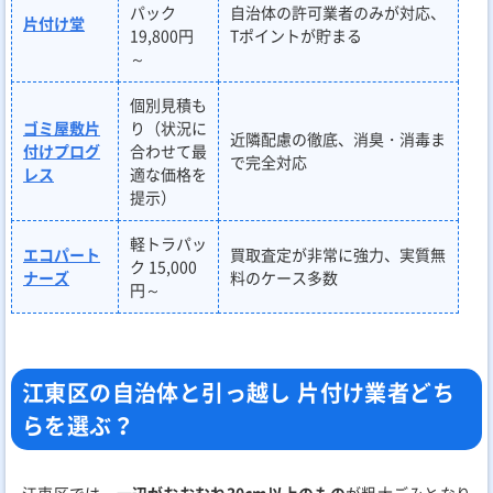
パック
自治体の許可業者のみが対応、
片付け堂
19,800円
Tポイントが貯まる
～
個別見積も
ゴミ屋敷片
り（状況に
近隣配慮の徹底、消臭・消毒ま
付けプログ
合わせて最
で完全対応
レス
適な価格を
提示）
軽トラパッ
エコパート
買取査定が非常に強力、実質無
ク 15,000
ナーズ
料のケース多数
円～
江東区の自治体と引っ越し 片付け業者どち
らを選ぶ？