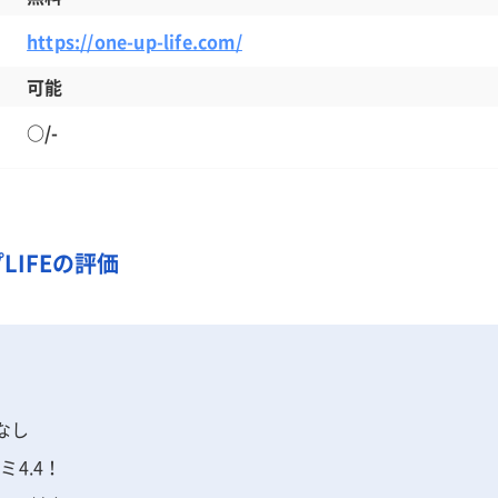
https://one-up-life.com/
可能
○/-
IFEの評価
なし
ミ4.4！