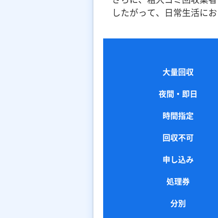
したがって、日常生活にお
大量回収
夜間・即日
時間指定
回収不可
申し込み
処理券
分別