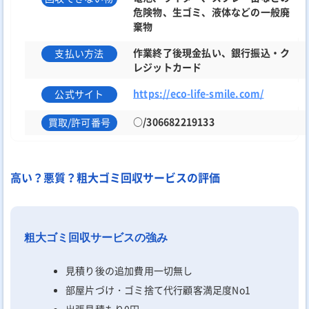
危険物、生ゴミ、液体などの一般廃
棄物
作業終了後現金払い、銀行振込・ク
支払い方法
レジットカード
https://eco-life-smile.com/
公式サイト
○/306682219133
買取/許可番号
高い？悪質？粗大ゴミ回収サービスの評価
粗大ゴミ回収サービスの強み
見積り後の追加費用一切無し
部屋片づけ・ゴミ捨て代行顧客満足度No1
出張見積もり0円