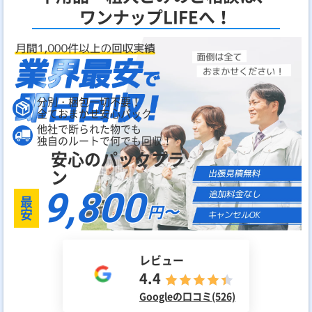
ワンナップLIFEへ！
分別・梱包一切不要！
全ておまかせ安心パック
他社で断られた物でも
独自のルートで何でも回収！
安心のパックプラ
ン
9,800
最
円〜
安
レビュー
4.4
Googleの口コミ(526)