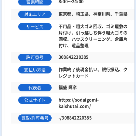
8:00～24:00
営業時間
東京都、埼玉県、神奈川県、千葉県
対応エリア
不用品・粗大ゴミ回収、ゴミ屋敷の
サービス
片付け、引っ越しち伴う粗大ゴミの
回収、ハウスクリーニング、倉庫片
付け、遺品整理
308842220385
許可番号
作業終了後現金払い、銀行振込、ク
支払い方法
レジットカード
福盛 輝彦
代表者
https://sodaigomi-
公式サイト
kaishutai.com/
-/308842220385
買取/許可番号