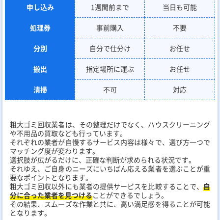
申し込み
1週間前まで
当日も可能
処理券
事前購入
不要
分別
自分で仕分け
お任せ
搬出
指定場所に運ぶ
お任せ
清掃
不可
対応
粗大ゴミ回収業者は、その整理だけでなく、ハウスクリーニング
や不用品の買取なども行っています。
それぞれの業者が自慢するサービス内容は様々で、選び方一つで
マッチング度が変わります。
選択肢が広がるだけに、正確な判断が求められる状況です。
それゆえ、ご自身のニーズにいちばん応える業者を選ぶことが重
要なポイントとなります。
粗大ゴミ回収以外にも業者の提供サービスを比較することで、
自
分に合った業者を見つける
ことができるでしょう。
その結果、スムーズな作業と共に、高い満足感を得ることが可能
となります。