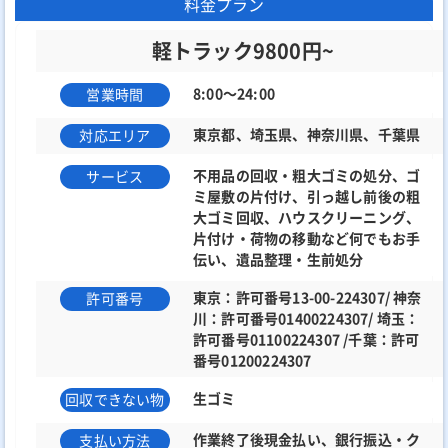
料金プラン
軽トラック9800円~
8:00～24:00
営業時間
東京都、埼玉県、神奈川県、千葉県
対応エリア
不用品の回収・粗大ゴミの処分、ゴ
サービス
ミ屋敷の片付け、引っ越し前後の粗
大ゴミ回収、ハウスクリーニング、
片付け・荷物の移動など何でもお手
伝い、遺品整理・生前処分
東京：許可番号13-00-224307/ 神奈
許可番号
川：許可番号01400224307/ 埼玉：
許可番号01100224307 /千葉：許可
番号01200224307
生ゴミ
回収できない物
作業終了後現金払い、銀行振込・ク
支払い方法