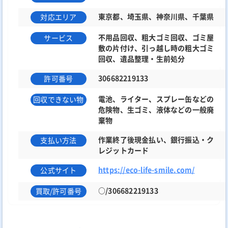
東京都、埼玉県、神奈川県、千葉県
対応エリア
不用品回収、粗大ゴミ回収、ゴミ屋
サービス
敷の片付け、引っ越し時の粗大ゴミ
回収、遺品整理・生前処分
306682219133
許可番号
電池、ライター、スプレー缶などの
回収できない物
危険物、生ゴミ、液体などの一般廃
棄物
作業終了後現金払い、銀行振込・ク
支払い方法
レジットカード
https://eco-life-smile.com/
公式サイト
○/306682219133
買取/許可番号