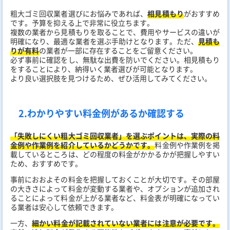
粗大ゴミ回収業者選びにお悩みであれば、
相見積もり
がおすすめ
です。予算を抑える上で非常に役立ちます。
複数の業者から見積もりを取ることで、費用やサービスの違いが
明確になり、最適な業者を選ぶ手助けとなります。ただ、
見積も
りが有料
の業者が一部に存在することをご留意ください。
必ず事前に確認をし、無駄な出費を防いでください。相見積もり
をすることにより、納得いく業者選びが可能となります。
より良い選択肢を見つけるため、ぜひ活用してみてください。
2.わかりやすい料金例があるか確認する
「失敗しにくい粗大ゴミ回収業者」を選ぶポイントは、実際の料
金例や作業例を紹介しているかどうかです。
料金例や作業例を掲
載しているところは、どの程度の料金がかかるかが把握しやすい
ため、おすすめです。
事前におおよその料金を把握しておくことが大切です。その部屋
の大きさによって料金が変動する業者や、オプションが追加され
ることによって料金が上がる業者など、料金表が明確になってい
る業者は安心して依頼できます。
一方、
細かい料金が記載されていない業者には注意が必要です。